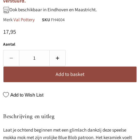
verstuurd.
Ook beschikbaar in Eindhoven en Maastricht.
Merk
Val Pottery
SKU
FH4604
Huidige prijs
17,95
Aantal
Add to basket
Add to Wish List
Beschrijving en uitleg
Laat je ochtend beginnen met een glimlach dankzij deze speelse
mokka mok met zijn vrolijke Blue Blob patroon. Het keramiek voelt