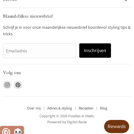
Maandelijkse nieuwsbrief
Schrijf je in voor onze maandelijkse nieuwsbrief boordevol styling tips &
tricks.
Inschrijven
Emailadres
Volg ons
Vind
Vind
ons
ons
op
op
Instagram
Pinterest
Over mij
Advies & styling
Recepten
Blog
Copyright © 2026 Foodies in Heels.
Powered by
Digital Raise
9,8