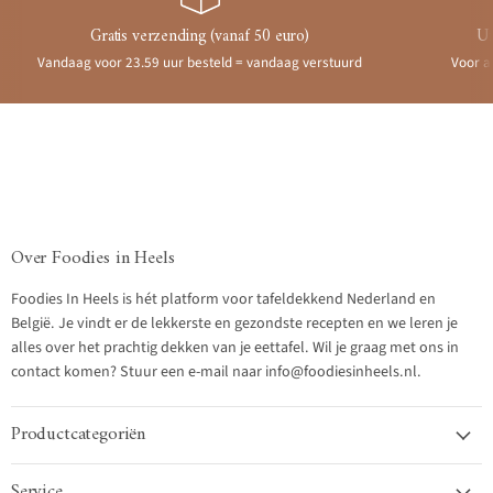
Gratis verzending (vanaf 50 euro)
Ui
Vandaag voor 23.59 uur besteld = vandaag verstuurd
Voor a
Over Foodies in Heels
Foodies In Heels is hét platform voor tafeldekkend Nederland en
België. Je vindt er de lekkerste en gezondste recepten en we leren je
alles over het prachtig dekken van je eettafel. Wil je graag met ons in
contact komen? Stuur een e-mail naar info@foodiesinheels.nl.
Productcategoriën
Service