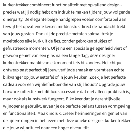
kurkentrekker combineert functionaliteit met opvallend design -
precies wat jij nodig hebt om indruk te maken tijdens jouw volgende
dinerparty. De elegante beige handgrepen voelen comfortabel aan
terwijl het opvallende kersen middenstuk direct de aandacht trekt
van jouw gasten. Dankzij de precisie metalen spiraal trek je
moeiteloos elke kurk uit de fles, zonder gebroken stukjes of
gefrustreerde momenten. Of je nu een speciale gelegenheid viert of
gewoon geniet van een glas na een lange dag, deze designer
kurkentrekker maakt van elk moment iets bijzonders. Het chique
ontwerp past perfect bij jouw verfijnde smaak en vormt een echte
blikvanger op jouw eettafel of in jouw keuken. Zoek je het perfecte
cadeau voor een wijnliefhebber die van stijl houdt? Upgrade jouw
barware collectie met dit luxe accessoire dat niet alleen praktisch is,
maar ook als kunstwerk fungeert. Elke keer dat je deze stijlvolle
wijnopener gebruikt, ervaar je de perfecte balans tussen vormgeving
en functionaliteit. Maak indruk, creëer herinneringen en geniet van
de fijnere dingen in het leven met deze unieke designer kurkentrekker
die jouw wijnritueel naar een hoger niveau tilt.