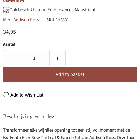
verstuurd.
Ook beschikbaar in Eindhoven en Maastricht.
Merk
Addison Ross
SKU
FH3831
Huidige prijs
34,95
Aantal
Add to basket
Add to Wish List
Beschrijving en uitleg
Transformeer elke wijnfles opening tot een stijlvol moment met de
Kurkentrekker Bow Tie Leaf & Eau de Nil van Addison Ross. Deze luxe