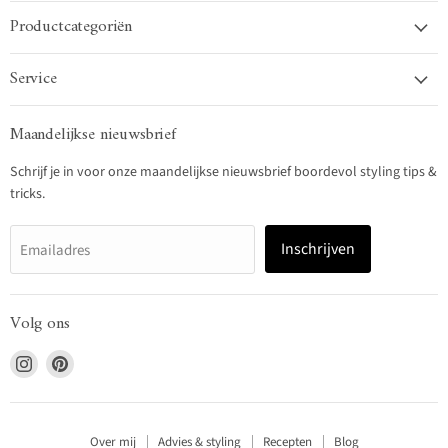
Productcategoriën
Service
Maandelijkse nieuwsbrief
Schrijf je in voor onze maandelijkse nieuwsbrief boordevol styling tips &
tricks.
Inschrijven
Emailadres
Volg ons
Vind
Vind
ons
ons
op
op
Instagram
Pinterest
Over mij
Advies & styling
Recepten
Blog