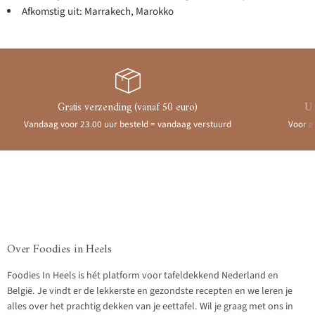
Afkomstig uit: Marrakech, Marokko
Gratis verzending (vanaf 50 euro)
Ui
Vandaag voor 23.00 uur besteld = vandaag verstuurd
Voor a
Over Foodies in Heels
Foodies In Heels is hét platform voor tafeldekkend Nederland en
België. Je vindt er de lekkerste en gezondste recepten en we leren je
alles over het prachtig dekken van je eettafel. Wil je graag met ons in