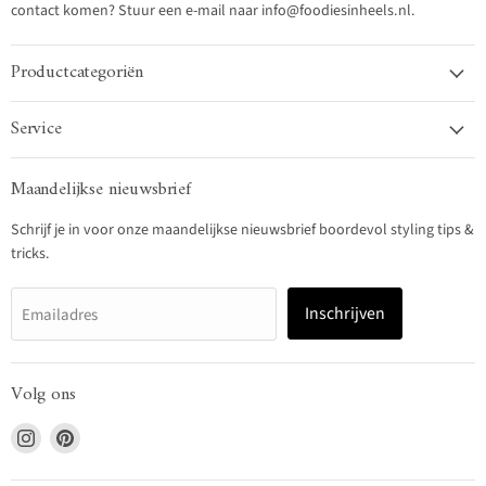
contact komen? Stuur een e-mail naar info@foodiesinheels.nl.
Productcategoriën
Service
Maandelijkse nieuwsbrief
Schrijf je in voor onze maandelijkse nieuwsbrief boordevol styling tips &
tricks.
Inschrijven
Emailadres
Volg ons
Vind
Vind
ons
ons
op
op