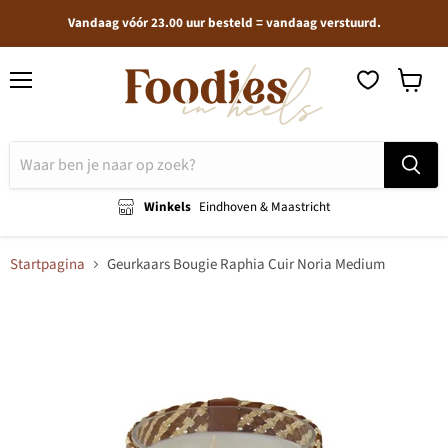
Vandaag vóór 23.00 uur besteld = vandaag verstuurd.
Menu
Winkel
bekijken
Winkels
Eindhoven & Maastricht
Startpagina
Geurkaars Bougie Raphia Cuir Noria Medium