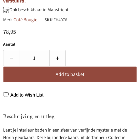
verstuurd.
Ook beschikbaar in Maastricht.
Merk
Côté Bougie
SKU
FH4078
Huidige prijs
78,95
Aantal
Add to basket
Add to Wish List
Beschrijving en uitleg
Laat je interieur baden in een sfeer van verfijnde mysterie met de
Noria geurkaars. Deze bijzondere kaars uit de Tanneur Collectie