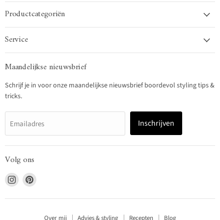
Productcategoriën
Service
Maandelijkse nieuwsbrief
Schrijf je in voor onze maandelijkse nieuwsbrief boordevol styling tips &
tricks.
Inschrijven
Emailadres
Volg ons
Vind
Vind
ons
ons
op
op
Instagram
Pinterest
Over mij
Advies & styling
Recepten
Blog