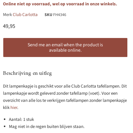
Online niet op voorraad, wel op voorraad in onze winkels.
Merk
Club Carlotta
SKU
FH4346
Huidige prijs
49,95
Send me an email when the product is
available online.
Beschrijving en uitleg
Dit lampenkapje is geschikt voor alle Club Carlotta tafellampen. Dit
lampenkapje wordt geleverd zonder tafellamp (voet). Voor een
overzicht van alle los te verkrijgen tafellampen zonder lampenkapje
klik
hier
.
Aantal: 1 stuk
Mag niet in de regen buiten blijven staan.