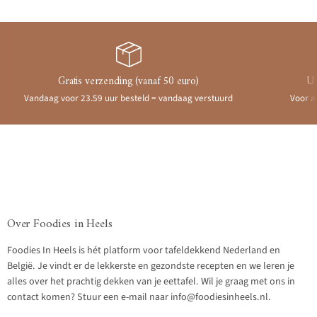
Gratis verzending (vanaf 50 euro)
Ui
Vandaag voor 23.59 uur besteld = vandaag verstuurd
Voor a
Over Foodies in Heels
Foodies In Heels is hét platform voor tafeldekkend Nederland en
België. Je vindt er de lekkerste en gezondste recepten en we leren je
alles over het prachtig dekken van je eettafel. Wil je graag met ons in
contact komen? Stuur een e-mail naar info@foodiesinheels.nl.