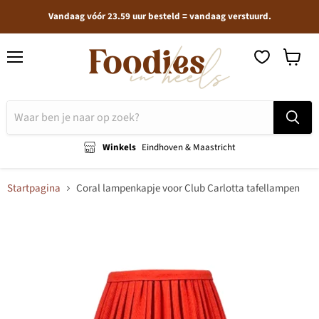
Vandaag vóór 23.59 uur besteld = vandaag verstuurd.
Menu
Winkel
bekijken
Winkels
Eindhoven & Maastricht
Startpagina
Coral lampenkapje voor Club Carlotta tafellampen