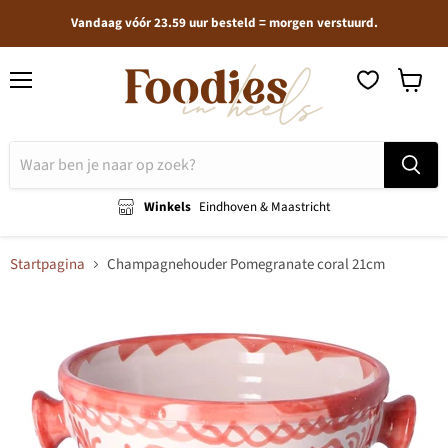
Vandaag vóór 23.59 uur besteld = morgen verstuurd.
Menu
Winkel
bekijken
Winkels
Eindhoven & Maastricht
Startpagina
Champagnehouder Pomegranate coral 21cm