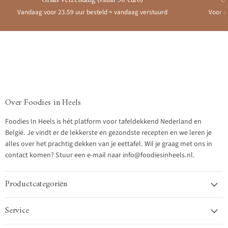
Gratis verzending (vanaf 50 euro)
Ui
Vandaag voor 23.59 uur besteld = vandaag verstuurd
Voor a
Over Foodies in Heels
Foodies In Heels is hét platform voor tafeldekkend Nederland en
België. Je vindt er de lekkerste en gezondste recepten en we leren je
alles over het prachtig dekken van je eettafel. Wil je graag met ons in
contact komen? Stuur een e-mail naar info@foodiesinheels.nl.
Productcategoriën
Service