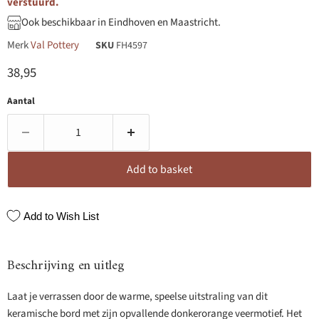
verstuurd.
Ook beschikbaar in Eindhoven en Maastricht.
Merk
Val Pottery
SKU
FH4597
Huidige prijs
38,95
Aantal
Add to basket
Add to Wish List
Beschrijving en uitleg
Laat je verrassen door de warme, speelse uitstraling van dit
keramische bord met zijn opvallende donkerorange veermotief. Het