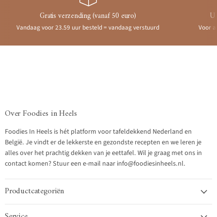
Gratis verzending (vanaf 50 euro)
Ui
Vandaag voor 23.59 uur besteld = vandaag verstuurd
Voor a
Over Foodies in Heels
Foodies In Heels is hét platform voor tafeldekkend Nederland en
België. Je vindt er de lekkerste en gezondste recepten en we leren je
alles over het prachtig dekken van je eettafel. Wil je graag met ons in
contact komen? Stuur een e-mail naar info@foodiesinheels.nl.
Productcategoriën
Service