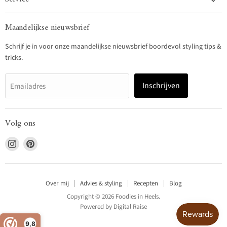
Maandelijkse nieuwsbrief
Schrijf je in voor onze maandelijkse nieuwsbrief boordevol styling tips &
tricks.
Inschrijven
Emailadres
Volg ons
Vind
Vind
ons
ons
op
op
Instagram
Pinterest
Over mij
Advies & styling
Recepten
Blog
Copyright © 2026 Foodies in Heels.
Powered by
Digital Raise
9,8