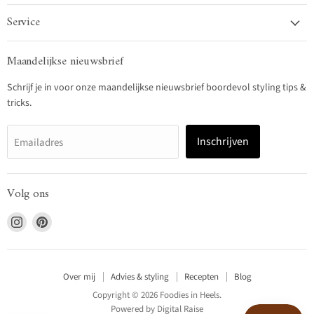
Service
Maandelijkse nieuwsbrief
Schrijf je in voor onze maandelijkse nieuwsbrief boordevol styling tips &
tricks.
Inschrijven
Emailadres
Volg ons
Vind
Vind
ons
ons
op
op
Instagram
Pinterest
Over mij
Advies & styling
Recepten
Blog
Copyright © 2026 Foodies in Heels.
Powered by
Digital Raise