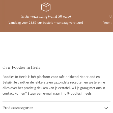
Gratis verzending (vanaf 50 euro)
Ui
Vandaag voor 23.59 uur besteld = vandaag verstuurd
Voor a
Over Foodies in Heels
Foodies In Heels is hét platform voor tafeldekkend Nederland en
België. Je vindt er de lekkerste en gezondste recepten en we leren je
alles over het prachtig dekken van je eettafel. Wil je graag met ons in
contact komen? Stuur een e-mail naar info@foodiesinheels.nl.
Productcategoriën