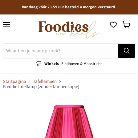
Vandaag vóór 23.59 uur besteld = morgen verstuurd.
Menu
Winkel
bekijken
Winkels
Eindhoven & Maastricht
Startpagina
Tafellampen
Freddie tafellamp (zonder lampenkapje)