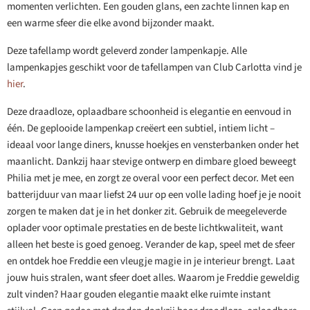
momenten verlichten. Een gouden glans, een zachte linnen kap en
een warme sfeer die elke avond bijzonder maakt.
Deze tafellamp wordt geleverd zonder lampenkapje. Alle
lampenkapjes geschikt voor de tafellampen van Club Carlotta vind je
hier
.
Deze draadloze, oplaadbare schoonheid is elegantie en eenvoud in
één. De geplooide lampenkap creëert een subtiel, intiem licht –
ideaal voor lange diners, knusse hoekjes en vensterbanken onder het
maanlicht. Dankzij haar stevige ontwerp en dimbare gloed beweegt
Philia met je mee, en zorgt ze overal voor een perfect decor. Met een
batterijduur van maar liefst 24 uur op een volle lading hoef je je nooit
zorgen te maken dat je in het donker zit. Gebruik de meegeleverde
oplader voor optimale prestaties en de beste lichtkwaliteit, want
alleen het beste is goed genoeg. Verander de kap, speel met de sfeer
en ontdek hoe Freddie een vleugje magie in je interieur brengt. Laat
jouw huis stralen, want sfeer doet alles. Waarom je Freddie geweldig
zult vinden? Haar gouden elegantie maakt elke ruimte instant