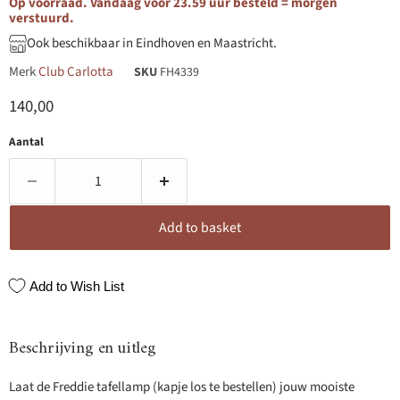
Op voorraad. Vandaag voor 23.59 uur besteld = morgen
verstuurd.
Ook beschikbaar in Eindhoven en Maastricht.
Merk
Club Carlotta
SKU
FH4339
Huidige prijs
140,00
Aantal
Add to basket
Add to Wish List
Beschrijving en uitleg
Laat de Freddie tafellamp (kapje los te bestellen) jouw mooiste