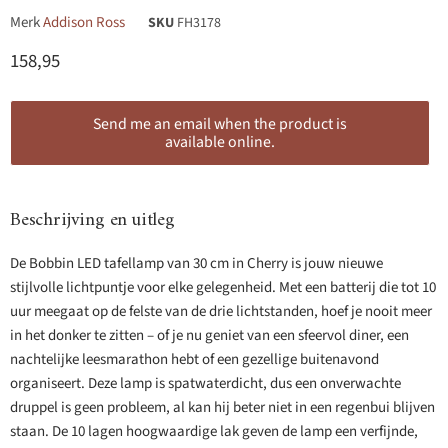
Merk
Addison Ross
SKU
FH3178
Huidige prijs
158,95
Send me an email when the product is
available online.
Beschrijving en uitleg
De Bobbin LED tafellamp van 30 cm in Cherry is jouw nieuwe
stijlvolle lichtpuntje voor elke gelegenheid. Met een batterij die tot 10
uur meegaat op de felste van de drie lichtstanden, hoef je nooit meer
in het donker te zitten – of je nu geniet van een sfeervol diner, een
nachtelijke leesmarathon hebt of een gezellige buitenavond
organiseert. Deze lamp is spatwaterdicht, dus een onverwachte
druppel is geen probleem, al kan hij beter niet in een regenbui blijven
staan. De 10 lagen hoogwaardige lak geven de lamp een verfijnde,