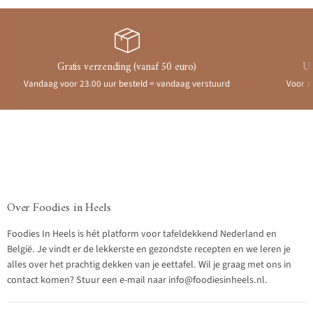
Gratis verzending (vanaf 50 euro)
Ui
Vandaag voor 23.00 uur besteld = vandaag verstuurd
Voor a
Over Foodies in Heels
Foodies In Heels is hét platform voor tafeldekkend Nederland en
België. Je vindt er de lekkerste en gezondste recepten en we leren je
alles over het prachtig dekken van je eettafel. Wil je graag met ons in
contact komen? Stuur een e-mail naar info@foodiesinheels.nl.