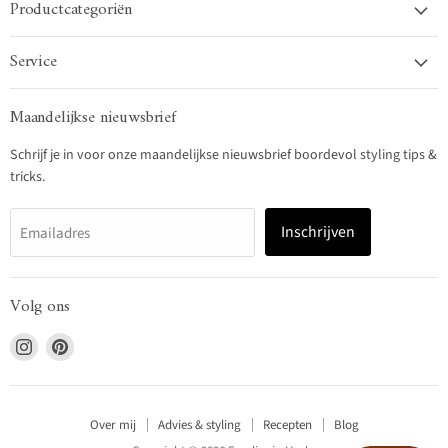
Productcategoriën
Service
Maandelijkse nieuwsbrief
Schrijf je in voor onze maandelijkse nieuwsbrief boordevol styling tips &
tricks.
Inschrijven
Emailadres
Volg ons
Vind
Vind
ons
ons
op
op
Instagram
Pinterest
Over mij
Advies & styling
Recepten
Blog