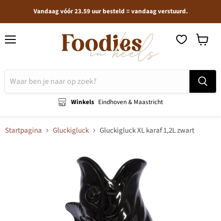
Vandaag vóór 23.59 uur besteld = vandaag verstuurd.
Menu
Winkel
bekijken
Winkels
Eindhoven & Maastricht
Startpagina
Gluckigluck
Gluckigluck XL karaf 1,2L zwart