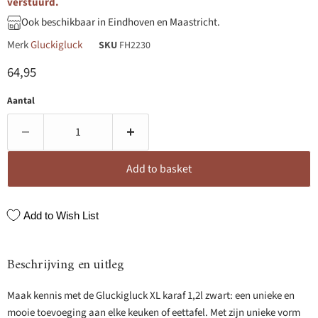
verstuurd.
Ook beschikbaar in Eindhoven en Maastricht.
Merk
Gluckigluck
SKU
FH2230
Huidige prijs
64,95
Aantal
Add to basket
Add to Wish List
Beschrijving en uitleg
Maak kennis met de Gluckigluck XL karaf 1,2l zwart: een unieke en
mooie toevoeging aan elke keuken of eettafel. Met zijn unieke vorm