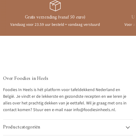
Gratis verzending (vanaf 50 euro)
Ui
Vandaag voor 23.59 uur besteld = vandaag verstuurd
Voor a
Over Foodies in Heels
Foodies In Heels is hét platform voor tafeldekkend Nederland en
België. Je vindt er de lekkerste en gezondste recepten en we leren je
alles over het prachtig dekken van je eettafel. Wil je graag met ons in
contact komen? Stuur een e-mail naar info@foodiesinheels.nl.
Productcategoriën