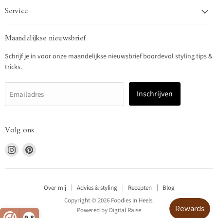
Service
Maandelijkse nieuwsbrief
Schrijf je in voor onze maandelijkse nieuwsbrief boordevol styling tips &
tricks.
Inschrijven
Emailadres
Volg ons
Vind
Vind
ons
ons
op
op
Instagram
Pinterest
Over mij
Advies & styling
Recepten
Blog
Copyright © 2026 Foodies in Heels.
Powered by
Digital Raise
9,8