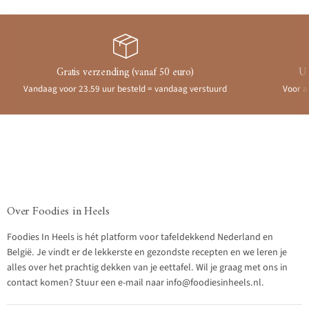
Gratis verzending (vanaf 50 euro)
Ui
Vandaag voor 23.59 uur besteld = vandaag verstuurd
Voor a
Over Foodies in Heels
Foodies In Heels is hét platform voor tafeldekkend Nederland en
België. Je vindt er de lekkerste en gezondste recepten en we leren je
alles over het prachtig dekken van je eettafel. Wil je graag met ons in
contact komen? Stuur een e-mail naar info@foodiesinheels.nl.