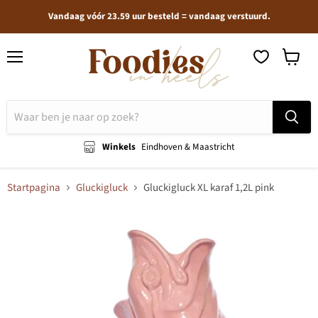
Vandaag vóór 23.59 uur besteld = vandaag verstuurd.
Menu
Winkel
bekijken
Winkels
Eindhoven & Maastricht
Startpagina
Gluckigluck
Gluckigluck XL karaf 1,2L pink