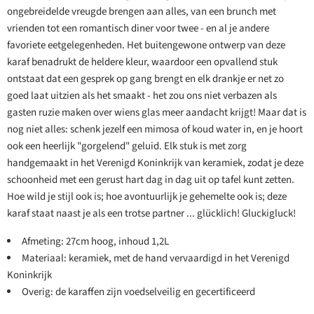
ongebreidelde vreugde brengen aan alles, van een brunch met
vrienden tot een romantisch diner voor twee - en al je andere
favoriete eetgelegenheden. Het buitengewone ontwerp van deze
karaf benadrukt de heldere kleur, waardoor een opvallend stuk
ontstaat dat een gesprek op gang brengt en elk drankje er net zo
goed laat uitzien als het smaakt - het zou ons niet verbazen als
gasten ruzie maken over wiens glas meer aandacht krijgt! Maar dat is
nog niet alles: schenk jezelf een mimosa of koud water in, en je hoort
ook een heerlijk "gorgelend" geluid. Elk stuk is met zorg
handgemaakt in het Verenigd Koninkrijk van keramiek, zodat je deze
schoonheid met een gerust hart dag in dag uit op tafel kunt zetten.
Hoe wild je stijl ook is; hoe avontuurlijk je gehemelte ook is; deze
karaf staat naast je als een trotse partner ... glücklich! Gluckigluck!
Afmeting: 27cm hoog, inhoud 1,2L
Materiaal: keramiek, met de hand vervaardigd in het Verenigd
Koninkrijk
Overig: de karaffen zijn voedselveilig en gecertificeerd