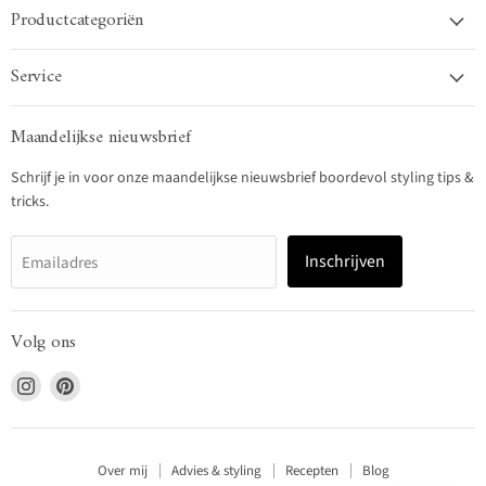
Productcategoriën
Service
Maandelijkse nieuwsbrief
Schrijf je in voor onze maandelijkse nieuwsbrief boordevol styling tips &
tricks.
Inschrijven
Emailadres
Volg ons
Vind
Vind
ons
ons
op
op
Instagram
Pinterest
Over mij
Advies & styling
Recepten
Blog