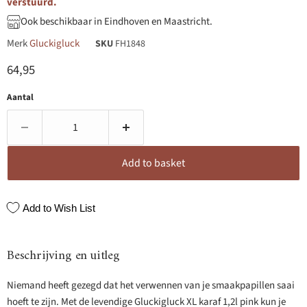
verstuurd.
Ook beschikbaar in Eindhoven en Maastricht.
Merk
Gluckigluck
SKU
FH1848
Huidige prijs
64,95
Aantal
Add to basket
Add to Wish List
Beschrijving en uitleg
Niemand heeft gezegd dat het verwennen van je smaakpapillen saai
hoeft te zijn. Met de levendige Gluckigluck XL karaf 1,2l pink kun je