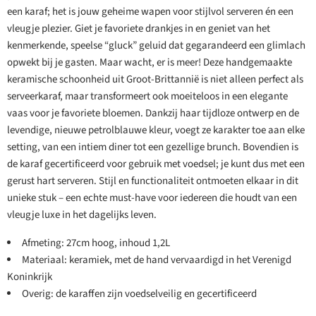
een karaf; het is jouw geheime wapen voor stijlvol serveren én een
vleugje plezier. Giet je favoriete drankjes in en geniet van het
kenmerkende, speelse “gluck” geluid dat gegarandeerd een glimlach
opwekt bij je gasten. Maar wacht, er is meer! Deze handgemaakte
keramische schoonheid uit Groot-Brittannië is niet alleen perfect als
serveerkaraf, maar transformeert ook moeiteloos in een elegante
vaas voor je favoriete bloemen. Dankzij haar tijdloze ontwerp en de
levendige, nieuwe petrolblauwe kleur, voegt ze karakter toe aan elke
setting, van een intiem diner tot een gezellige brunch. Bovendien is
de karaf gecertificeerd voor gebruik met voedsel; je kunt dus met een
gerust hart serveren. Stijl en functionaliteit ontmoeten elkaar in dit
unieke stuk – een echte must-have voor iedereen die houdt van een
vleugje luxe in het dagelijks leven.
Afmeting: 27cm hoog, inhoud 1,2L
Materiaal: keramiek, met de hand vervaardigd in het Verenigd
Koninkrijk
Overig: de karaffen zijn voedselveilig en gecertificeerd