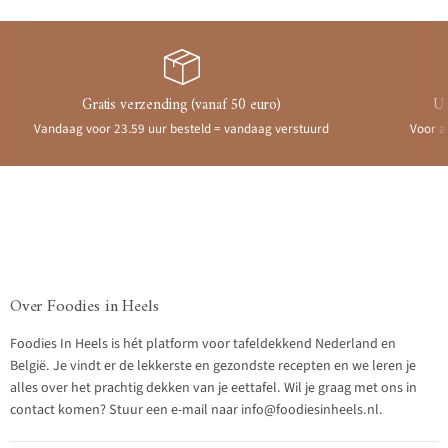
Gratis verzending (vanaf 50 euro)
Ui
Vandaag voor 23.59 uur besteld = vandaag verstuurd
Voor a
Over Foodies in Heels
Foodies In Heels is hét platform voor tafeldekkend Nederland en
België. Je vindt er de lekkerste en gezondste recepten en we leren je
alles over het prachtig dekken van je eettafel. Wil je graag met ons in
contact komen? Stuur een e-mail naar info@foodiesinheels.nl.