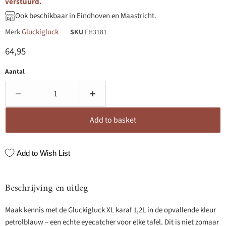
verstuurd.
Ook beschikbaar in Eindhoven en Maastricht.
Merk
Gluckigluck
SKU
FH3181
Huidige prijs
64,95
Aantal
Add to basket
Add to Wish List
Beschrijving en uitleg
Maak kennis met de Gluckigluck XL karaf 1,2L in de opvallende kleur
petrolblauw – een echte eyecatcher voor elke tafel. Dit is niet zomaar