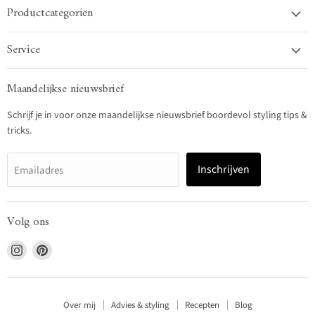
Productcategoriën
Service
Maandelijkse nieuwsbrief
Schrijf je in voor onze maandelijkse nieuwsbrief boordevol styling tips &
tricks.
Inschrijven
Emailadres
Volg ons
Vind
Vind
ons
ons
op
op
Instagram
Pinterest
Over mij
Advies & styling
Recepten
Blog