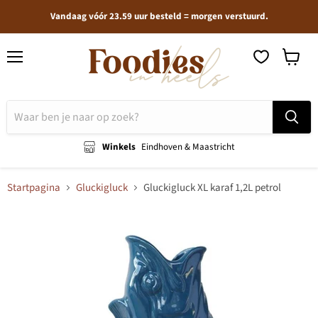
Vandaag vóór 23.59 uur besteld = morgen verstuurd.
Menu
Winkel
bekijken
Winkels
Eindhoven & Maastricht
Startpagina
Gluckigluck
Gluckigluck XL karaf 1,2L petrol