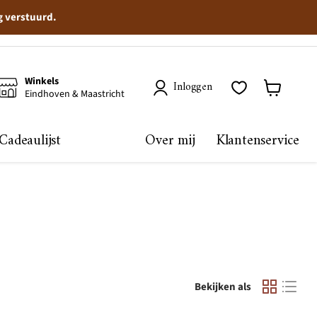
g verstuurd.
Winkels
Inloggen
Eindhoven & Maastricht
Winkelma
bekijken
Cadeaulijst
Over mij
Klantenservice
Bekijken als