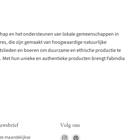
nschap en het ondersteunen van lokale gemeenschappen in
es, die zijn gemaakt van hoogwaardige natuurlijke
htslieden en boeren om duurzame en ethische productie te
. Met hun unieke en authentieke producten brengt Fabindia
uwsbrief
Volg ons
Vind
Vind
nze maandelijkse