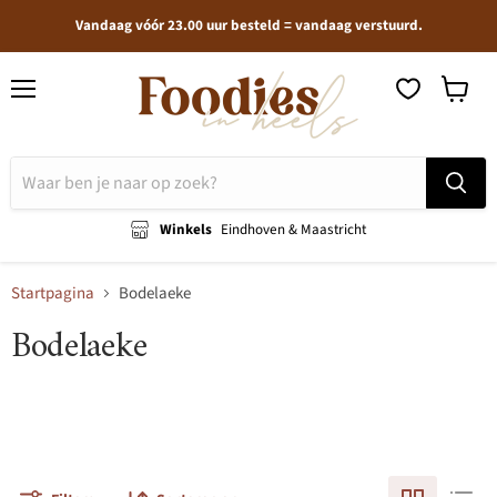
Vandaag vóór 23.00 uur besteld = vandaag verstuurd.
Menu
Winkel
bekijken
Winkels
Eindhoven & Maastricht
Startpagina
Bodelaeke
Bodelaeke