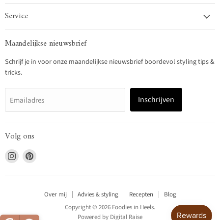
Service
Maandelijkse nieuwsbrief
Schrijf je in voor onze maandelijkse nieuwsbrief boordevol styling tips &
tricks.
Inschrijven
Emailadres
Volg ons
Vind
Vind
ons
ons
op
op
Instagram
Pinterest
Over mij
Advies & styling
Recepten
Blog
Copyright © 2026 Foodies in Heels.
Powered by
Digital Raise