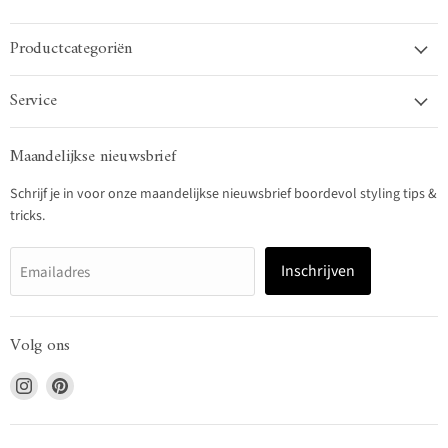
Productcategoriën
Service
Maandelijkse nieuwsbrief
Schrijf je in voor onze maandelijkse nieuwsbrief boordevol styling tips &
tricks.
Inschrijven
Emailadres
Volg ons
Vind
Vind
ons
ons
op
op