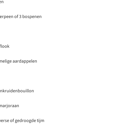
en
terpeen of 3 bospenen
flook
imelige aardappelen
uinkruidenbouillon
 marjoraan
verse of gedroogde tijm