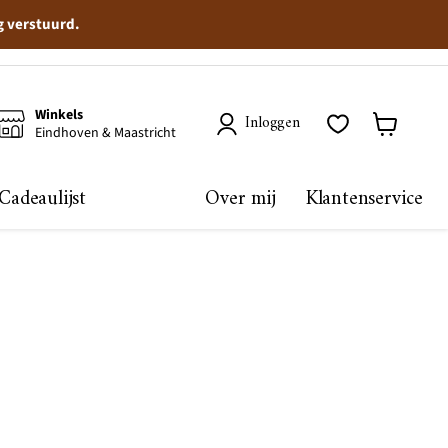
g verstuurd.
Winkels
Inloggen
Eindhoven & Maastricht
Winkelma
bekijken
Cadeaulijst
Over mij
Klantenservice