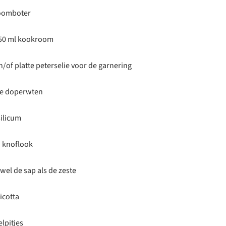
roomboter
250 ml kookroom
n/of platte peterselie voor de garnering
kje doperwten
ilicum
n knoflook
wel de sap als de zeste
ricotta
lpitjes