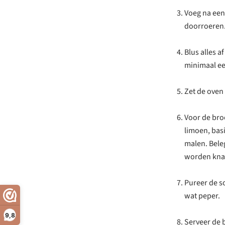
Voeg na een
doorroeren
Blus alles a
minimaal ee
Zet de oven
Voor de bro
limoen, basi
malen. Bele
worden knap
Pureer de s
wat peper.
9,8
Serveer de 