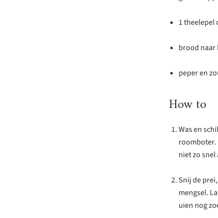
1 theelepel o
brood naar 
peper en zo
How to
Was en schil
roomboter. 
niet zo snel
Snij de prei
mengsel. La
uien nog zoe