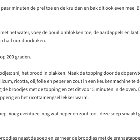
 paar minuten de prei toe en de kruiden en bak dit ook even mee. Bl
.
f met het water, voeg de bouillonblokken toe, de aardappels en laat 
n half uur doorkoken.
 op 200 graden.
odjes: snij het brood in plakken. Maak de topping door de doperwt
licum, ricotta, olijfolie en peper en zout in een keukenmachine te d
g de broodjes met de topping en zet dit voor 5 minuten in de oven.
perig en het ricottamengsel lekker warm.
oep. Voeg eventueel nog wat peper en zout toe - deze soep smaakt 
broodjes naast de soep en garneer de broodjes met de granaatappel