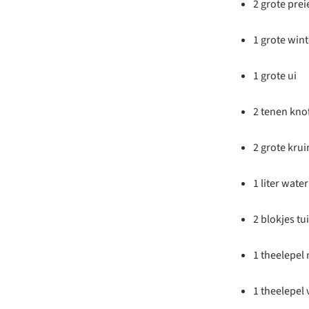
2 grote prei
1 grote win
1 grote ui
2 tenen kno
2 grote kru
1 liter water
2 blokjes t
1 theelepel
1 theelepel 