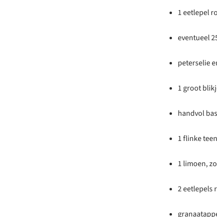
1 eetlepel 
eventueel 
peterselie e
1 groot bli
handvol bas
1 flinke tee
1 limoen, zo
2 eetlepels 
granaatappe