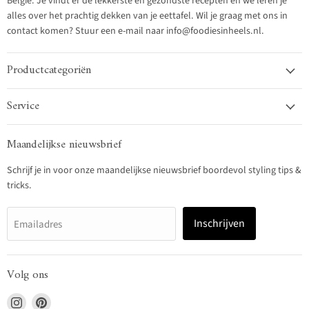
België. Je vindt er de lekkerste en gezondste recepten en we leren je
alles over het prachtig dekken van je eettafel. Wil je graag met ons in
contact komen? Stuur een e-mail naar info@foodiesinheels.nl.
Productcategoriën
Service
Maandelijkse nieuwsbrief
Schrijf je in voor onze maandelijkse nieuwsbrief boordevol styling tips &
tricks.
Inschrijven
Emailadres
Volg ons
Vind
Vind