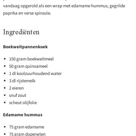
vandaag opgerold als een wrap met edamame hummus, gegrilde
paprika en verse spinazie.
Ingrediënten
Boekweitpannenkoek
150 gram boekweitmeel
50 gram quinoameel
1 dl koolzuurhoudend water
3 dl rijstemelk
2 eieren
snuf zout
scheut olijfolie
Edamame hummus
75 gram edamame
75 gram doperwten