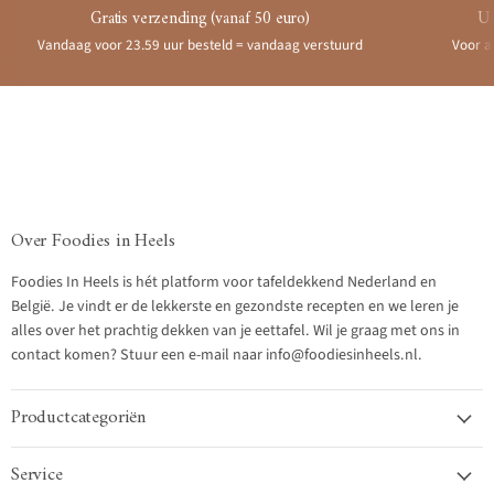
Gratis verzending (vanaf 50 euro)
Ui
Vandaag voor 23.59 uur besteld = vandaag verstuurd
Voor a
Over Foodies in Heels
Foodies In Heels is hét platform voor tafeldekkend Nederland en
België. Je vindt er de lekkerste en gezondste recepten en we leren je
alles over het prachtig dekken van je eettafel. Wil je graag met ons in
contact komen? Stuur een e-mail naar info@foodiesinheels.nl.
Productcategoriën
Service