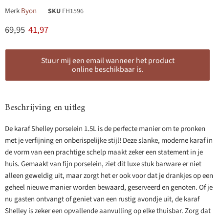
Merk
Byon
SKU
FH1596
Originele prijs
Huidige prijs
69,95
41,97
Stuur mij een email wanneer het product
online beschikbaar is.
Beschrijving en uitleg
De karaf Shelley porselein 1.5L is de perfecte manier om te pronken
met je verfijning en onberispelijke stijl! Deze slanke, moderne karaf in
de vorm van een prachtige schelp maakt zeker een statement in je
huis. Gemaakt van fijn porselein, ziet dit luxe stuk barware er niet
alleen geweldig uit, maar zorgt het er ook voor dat je drankjes op een
geheel nieuwe manier worden bewaard, geserveerd en genoten. Of je
nu gasten ontvangt of geniet van een rustig avondje uit, de karaf
Shelley is zeker een opvallende aanvulling op elke thuisbar. Zorg dat