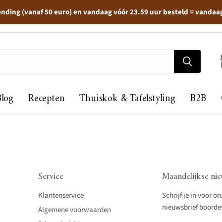
ending (vanaf 50 euro) en vandaag vóór 23.59 uur besteld = vandaa
Blog
Recepten
Thuiskok & Tafelstyling
B2B
Service
Maandelijkse nie
Klantenservice
Schrijf je in voor o
nieuwsbrief boordevo
Algemene voorwaarden