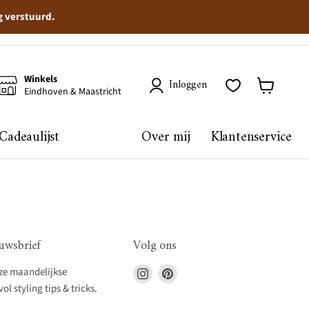
g verstuurd.
Winkels
Inloggen
Eindhoven & Maastricht
Winkelma
bekijken
Cadeaulijst
Over mij
Klantenservice
uwsbrief
Volg ons
Vind
Vind
nze maandelijkse
ons
ons
l styling tips & tricks.
op
op