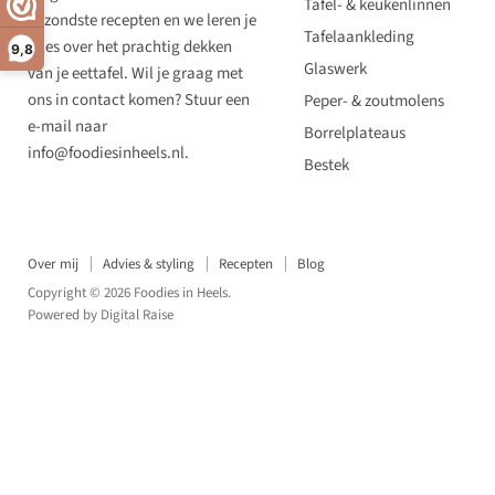
Tafel- & keukenlinnen
gezondste recepten en we leren je
Tafelaankleding
alles over het prachtig dekken
9,8
Glaswerk
van je eettafel. Wil je graag met
ons in contact komen? Stuur een
Peper- & zoutmolens
e-mail naar
Borrelplateaus
info@foodiesinheels.nl.
Bestek
Over mij
Advies & styling
Recepten
Blog
Copyright © 2026 Foodies in Heels.
Powered by
Digital Raise