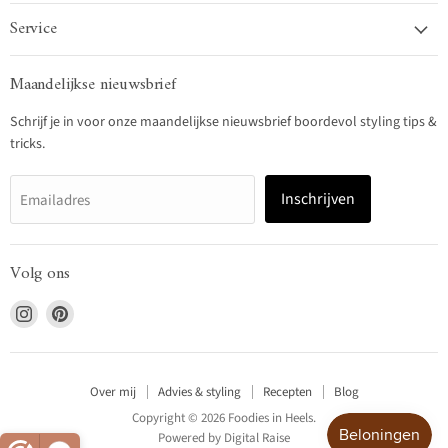
Service
Maandelijkse nieuwsbrief
Schrijf je in voor onze maandelijkse nieuwsbrief boordevol styling tips &
tricks.
Inschrijven
Emailadres
Volg ons
Vind
Vind
ons
ons
op
op
Instagram
Pinterest
Over mij
Advies & styling
Recepten
Blog
Copyright © 2026 Foodies in Heels.
Powered by
Digital Raise