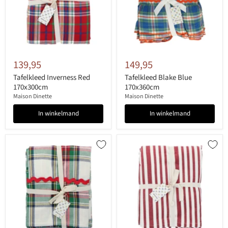
139,95
149,95
Tafelkleed Inverness Red
Tafelkleed Blake Blue
170x300cm
170x360cm
Maison Dinette
Maison Dinette
In winkelmand
In winkelmand