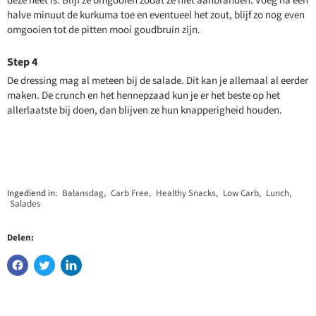
deze heet is. Blijf ze omgooien zodat ze niet aanbranden. Voeg na een
halve minuut de kurkuma toe en eventueel het zout, blijf zo nog even
omgooien tot de pitten mooi goudbruin zijn.
De dressing mag al meteen bij de salade. Dit kan je allemaal al eerder
maken. De crunch en het hennepzaad kun je er het beste op het
allerlaatste bij doen, dan blijven ze hun knapperigheid houden.
Ingediend in:
Balansdag
,
Carb Free
,
Healthy Snacks
,
Low Carb
,
Lunch
,
Salades
Delen: