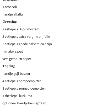
1 broccoli
handje alfalfa
Dressing
2 eetlepels Dijon mosterd
3 eetlepels extra vergine olijfolie
2 eetlepels goede balsamico azijn
himalayazout
vers gemalen peper
Topping
handje goji bessen
4 eetlepels pompoenpitten
3 eetlepels zonnebloempitten
1 theelepel kurkuma
optioneel handje hennepzaad