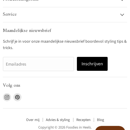
Service
Maandelijkse nieuwsbrief
Schrijf je in voor onze maandelijkse nieuwsbrief boordevol styling tips &
tricks.
Inschrijven
Emailadres
Volg ons
Vind
Vind
ons
ons
op
op
Instagram
Pinterest
Over mij
Advies & styling
Recepten
Blog
Copyright © 2026 Foodies in Heels.