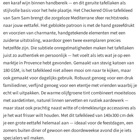
een karaf wijn binnen handbereik — en dit geruite tafellaken als
stijlvolle basis voor het hele plaatje. Het Checkered Olive tafelkleed
van Sam Sam brengt die zorgeloze Mediterrane sfeer rechtstreeks
naar jouw eettafel. Het geblokte patroon is met de hand gezeefdrukt
en voorzien van charmante, handgetekende elementen met een
zuiderse uitstraling, waardoor geen twee exemplaren precies
hetzelfde zijn. Die subtiele onregelmatigheden maken het tafellaken
juist zo authentiek en persoonlijk — het voelt als iets wat je op een
marktje in Provence hebt gevonden. Gemaakt van stevig katoen van
180 GSM, is het tafelkleed niet alleen mooi om naar te kijken, maar
ook gemaakt voor dagelijks gebruik. Robuust genoeg voor een druk
familiediner, verfijnd genoeg voor een etentje met vrienden waarbij je
echt wil uitpakken. De warme olijfgroene tint combineert moeiteloos
met aardetinten, naturel linnen servetten en rustiek aardewerk —
maar staat ook prachtig naast witte of crèmekleurige accessoires als
je het wat frisser wilt houden. Met dit tafelkleed van 140x300 cm dek
je een grote eettafel helemaal aan — ideaal voor de feestdagen, een
zomers buiten diner of gewoon een doordeweekse avond die je iets
specialers wil maken.