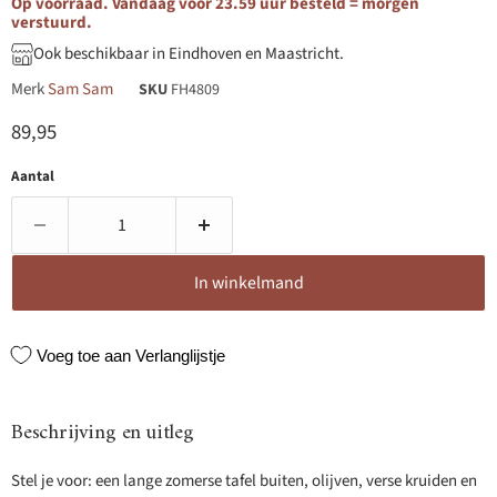
Op voorraad. Vandaag voor 23.59 uur besteld = morgen
verstuurd.
Ook beschikbaar in Eindhoven en Maastricht.
Merk
Sam Sam
SKU
FH4809
Huidige prijs
89,95
Aantal
In winkelmand
Voeg toe aan Verlanglijstje
Beschrijving en uitleg
Stel je voor: een lange zomerse tafel buiten, olijven, verse kruiden en