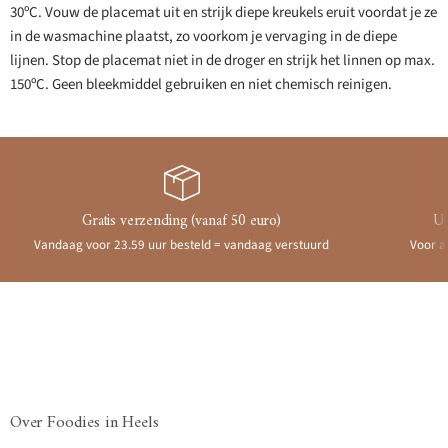
30ºC. Vouw de placemat uit en strijk diepe kreukels eruit voordat je ze
in de wasmachine plaatst, zo voorkom je vervaging in de diepe
lijnen. Stop de placemat niet in de droger en strijk het linnen op max.
150ºC. Geen bleekmiddel gebruiken en niet chemisch reinigen.
Gratis verzending (vanaf 50 euro)
Ui
Vandaag voor 23.59 uur besteld = vandaag verstuurd
Voor a
Over Foodies in Heels