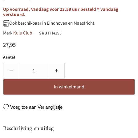
Op voorraad. Vandaag voor 23.59 uur besteld = vandaag
verstuurd.
Ook beschikbaar in Eindhoven en Maastricht.
Merk
Kulu Club
SKU
FH4198
Huidige prijs
27,95
Aantal
In winkelmand
Voeg toe aan Verlanglijstje
Beschrijving en uitleg