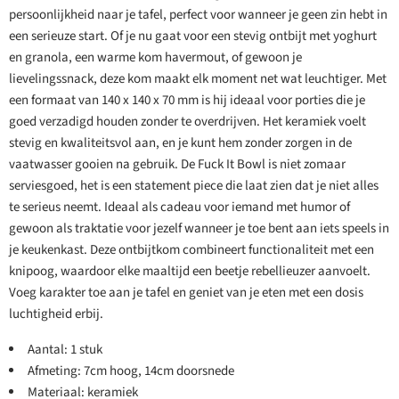
persoonlijkheid naar je tafel, perfect voor wanneer je geen zin hebt in
een serieuze start. Of je nu gaat voor een stevig ontbijt met yoghurt
en granola, een warme kom havermout, of gewoon je
lievelingssnack, deze kom maakt elk moment net wat leuchtiger. Met
een formaat van 140 x 140 x 70 mm is hij ideaal voor porties die je
goed verzadigd houden zonder te overdrijven. Het keramiek voelt
stevig en kwaliteitsvol aan, en je kunt hem zonder zorgen in de
vaatwasser gooien na gebruik. De Fuck It Bowl is niet zomaar
serviesgoed, het is een statement piece die laat zien dat je niet alles
te serieus neemt. Ideaal als cadeau voor iemand met humor of
gewoon als traktatie voor jezelf wanneer je toe bent aan iets speels in
je keukenkast. Deze ontbijtkom combineert functionaliteit met een
knipoog, waardoor elke maaltijd een beetje rebellieuzer aanvoelt.
Voeg karakter toe aan je tafel en geniet van je eten met een dosis
luchtigheid erbij.
Aantal: 1 stuk
Afmeting: 7cm hoog, 14cm doorsnede
Materiaal: keramiek