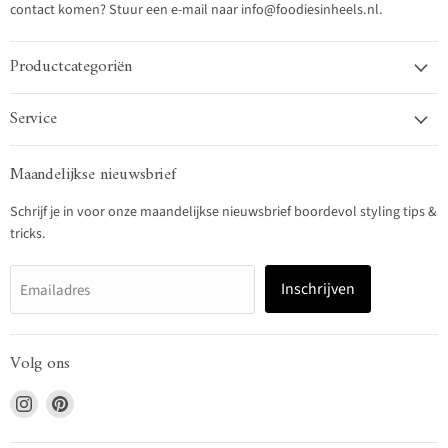
contact komen? Stuur een e-mail naar info@foodiesinheels.nl.
Productcategoriën
Service
Maandelijkse nieuwsbrief
Schrijf je in voor onze maandelijkse nieuwsbrief boordevol styling tips &
tricks.
Inschrijven
Emailadres
Volg ons
Vind
Vind
ons
ons
op
op