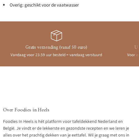
Overig: geschikt voor de vaatwasser
Gratis verzending (vanaf 50 euro)
Ui
Vandaag voor 23.59 uur besteld = vandaag verstuurd
Voor a
Over Foodies in Heels
Foodies In Heels is hét platform voor tafeldekkend Nederland en
België. Je vindt er de lekkerste en gezondste recepten en we leren je
alles over het prachtig dekken van je eettafel. Wil je graag met ons in