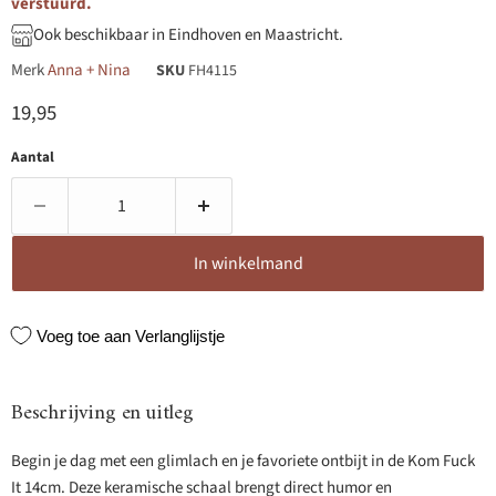
verstuurd.
Ook beschikbaar in Eindhoven en Maastricht.
Merk
Anna + Nina
SKU
FH4115
Huidige prijs
19,95
Aantal
In winkelmand
Voeg toe aan Verlanglijstje
Beschrijving en uitleg
Begin je dag met een glimlach en je favoriete ontbijt in de Kom Fuck
It 14cm. Deze keramische schaal brengt direct humor en