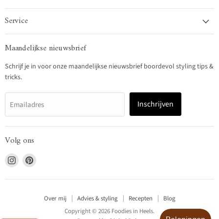
Service
Maandelijkse nieuwsbrief
Schrijf je in voor onze maandelijkse nieuwsbrief boordevol styling tips &
tricks.
Inschrijven
Emailadres
Volg ons
Vind
Vind
ons
ons
op
op
Instagram
Pinterest
Over mij
Advies & styling
Recepten
Blog
Copyright © 2026 Foodies in Heels.