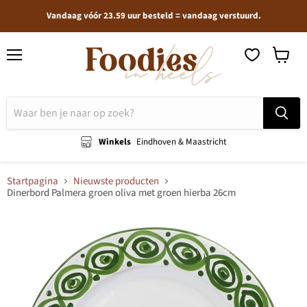
Vandaag vóór 23.59 uur besteld = vandaag verstuurd.
Menu
Winkel
bekijken
Winkels
Eindhoven & Maastricht
Startpagina
Nieuwste producten
Dinerbord Palmera groen oliva met groen hierba 26cm