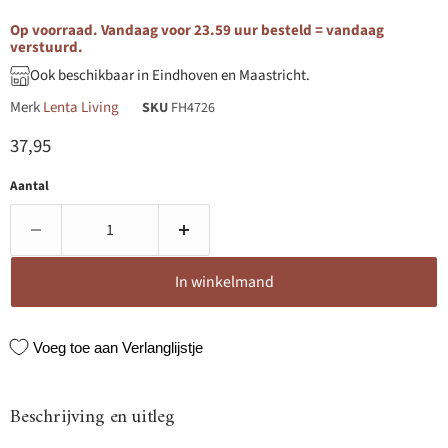
Op voorraad. Vandaag voor 23.59 uur besteld = vandaag
verstuurd.
Ook beschikbaar in Eindhoven en Maastricht.
Merk
Lenta Living
SKU
FH4726
Huidige prijs
37,95
Aantal
In winkelmand
Voeg toe aan Verlanglijstje
Beschrijving en uitleg