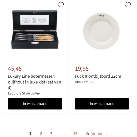
45,45
19,95
Luxury Line botermessen
Fuck It ontbijtbord 22cm
olijfhout in luxe kist (set van
Anna + Nina
4)
Laguiole Style de Vie
In winkelmand
In winkelmand
1
2
3
…
13
Volgende