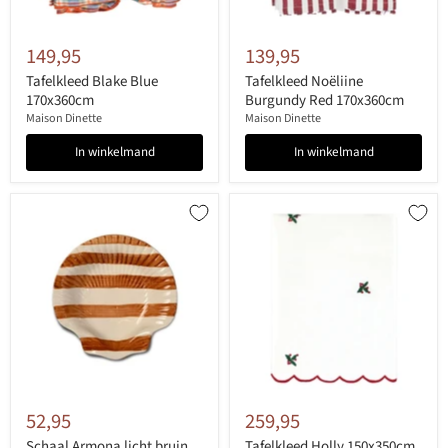
149,95
139,95
Tafelkleed Blake Blue
Tafelkleed Noëliine
170x360cm
Burgundy Red 170x360cm
Maison Dinette
Maison Dinette
In winkelmand
In winkelmand
52,95
259,95
Schaal Armona licht bruin
Tafelkleed Holly 150x350cm