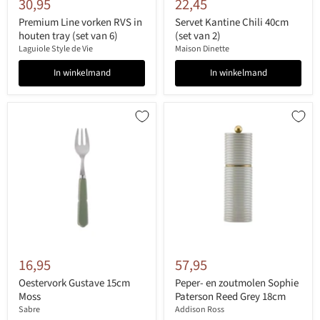
30,95
22,45
Premium Line vorken RVS in
Servet Kantine Chili 40cm
houten tray (set van 6)
(set van 2)
Laguiole Style de Vie
Maison Dinette
In winkelmand
In winkelmand
16,95
57,95
Oestervork Gustave 15cm
Peper- en zoutmolen Sophie
Moss
Paterson Reed Grey 18cm
Sabre
Addison Ross