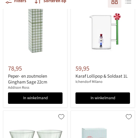
Filters
Sorteren op
78,95
59,95
Peper- en zoutmolen
Karaf Lollipop & Soldaat 1L
Gingham Sage 22cm
Ichendorf Milano
Addison Ross
In winkelmand
In winkelmand