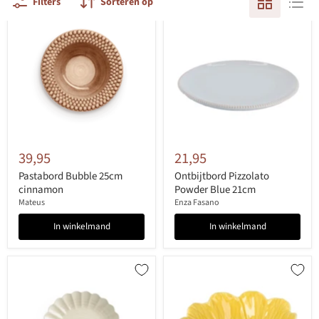
Filters
Sorteren op
39,95
21,95
Pastabord Bubble 25cm
Ontbijtbord Pizzolato
cinnamon
Powder Blue 21cm
Mateus
Enza Fasano
In winkelmand
In winkelmand