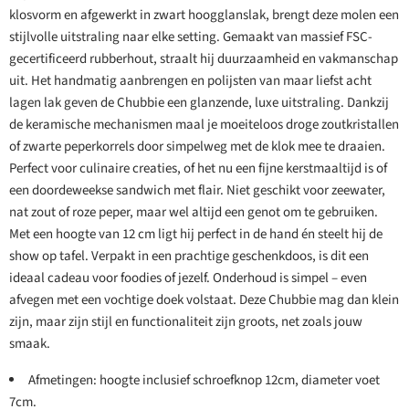
klosvorm en afgewerkt in zwart hoogglanslak, brengt deze molen een
stijlvolle uitstraling naar elke setting. Gemaakt van massief FSC-
gecertificeerd rubberhout, straalt hij duurzaamheid en vakmanschap
uit. Het handmatig aanbrengen en polijsten van maar liefst acht
lagen lak geven de Chubbie een glanzende, luxe uitstraling. Dankzij
de keramische mechanismen maal je moeiteloos droge zoutkristallen
of zwarte peperkorrels door simpelweg met de klok mee te draaien.
Perfect voor culinaire creaties, of het nu een fijne kerstmaaltijd is of
een doordeweekse sandwich met flair. Niet geschikt voor zeewater,
nat zout of roze peper, maar wel altijd een genot om te gebruiken.
Met een hoogte van 12 cm ligt hij perfect in de hand én steelt hij de
show op tafel. Verpakt in een prachtige geschenkdoos, is dit een
ideaal cadeau voor foodies of jezelf. Onderhoud is simpel – even
afvegen met een vochtige doek volstaat. Deze Chubbie mag dan klein
zijn, maar zijn stijl en functionaliteit zijn groots, net zoals jouw
smaak.
Afmetingen: hoogte inclusief schroefknop 12cm, diameter voet
7cm.