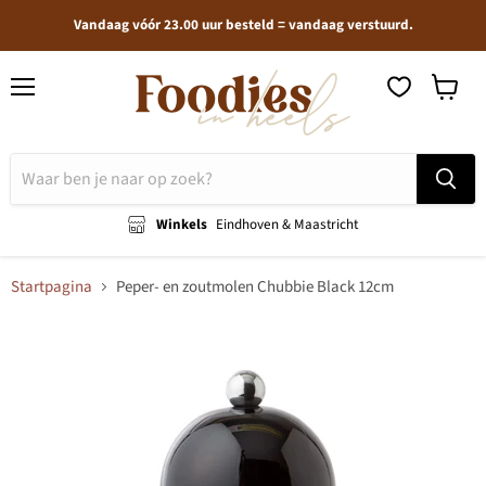
Vandaag vóór 23.00 uur besteld = vandaag verstuurd.
Menu
Winkel
bekijken
Winkels
Eindhoven & Maastricht
Startpagina
Peper- en zoutmolen Chubbie Black 12cm