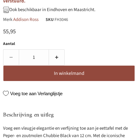
verstuurd.
Ook beschikbaar in Eindhoven en Maastricht.
Merk
Addison Ross
SKU
FH3046
Huidige prijs
55,95
Aantal
In winkelmand
Voeg toe aan Verlanglijstje
Beschrijving en uitleg
Voeg een vleugje elegantie en verfijning toe aan je eettafel met de
Peper- en zoutmolen Chubbie Black van 12 cm. Met de iconische