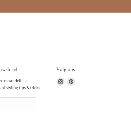
uwsbrief
Volg ons
Vind
Vind
nze maandelijkse
ons
ons
l styling tips & tricks.
op
op
Instagram
Pinterest