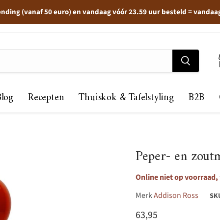
ending (vanaf 50 euro) en vandaag vóór 23.59 uur besteld = vandaa
Blog
Recepten
Thuiskok & Tafelstyling
B2B
Peper- en zout
Online niet op voorraad,
Merk
Addison Ross
SK
Huidige prijs
63,95