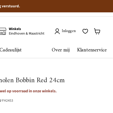
g verstuurd.
Winkels
Inloggen
Eindhoven & Maastricht
Winkelma
bekijken
Cadeaulijst
Over mij
Klantenservice
molen Bobbin Red 24cm
 wel op voorraad in onze winkels.
U
FH2453