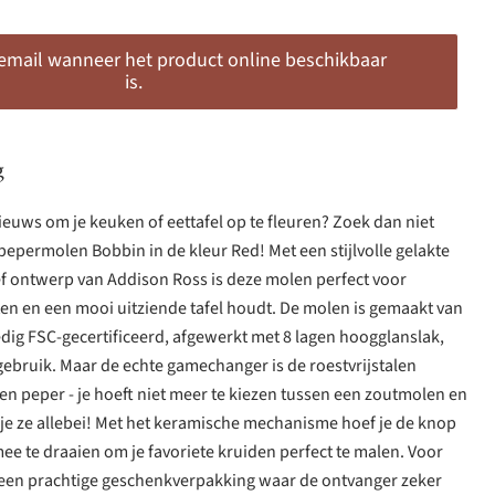
 email wanneer het product online beschikbaar
is.
g
nieuws om je keuken of eettafel op te fleuren? Zoek dan niet
pepermolen Bobbin in de kleur Red! Met een stijlvolle gelakte
ef ontwerp van Addison Ross is deze molen perfect voor
ten en een mooi uitziende tafel houdt. De molen is gemaakt van
dig FSC-gecertificeerd, afgewerkt met 8 lagen hoogglanslak,
gebruik. Maar de echte gamechanger is de roestvrijstalen
en peper - je hoeft niet meer te kiezen tussen een zoutmolen en
je ze allebei! Met het keramische mechanisme hoef je de knop
ee te draaien om je favoriete kruiden perfect te malen. Voor
r een prachtige geschenkverpakking waar de ontvanger zeker