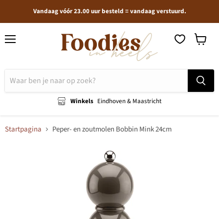
Vandaag vóór 23.00 uur besteld = vandaag verstuurd.
Menu
Winkel
bekijken
Winkels
Eindhoven & Maastricht
Startpagina
Peper- en zoutmolen Bobbin Mink 24cm