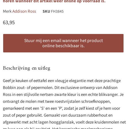
horen wanneer dit artikel weer online op voorraad is.
Merk
Addison Ross
SKU
FH3845
Huidige prijs
63,95
Stuur mij een email wanneer het product
online beschikbaar is.
Beschrijving en uitleg
Geef je keuken of eettafel een vleugje elegantie met deze prachtige
Bobbin zout- of pepermolen. Dit exclusieve ontwerp van Addison
Ross in een stijlvolle nertsen-zwarte kleur is een echte blikvanger. Je
ontvangt de molen met twee roestvrijstalen schroefknoppen,
gemarkeerd met een 'S' en een 'P', zodat je zelf kiest of je hem voor
zout of peper gebruikt. Gemaakt van duurzaam rubberhout en
afgewerkt met acht lagen hoogglanslak, voelt deze kruidenmolen net