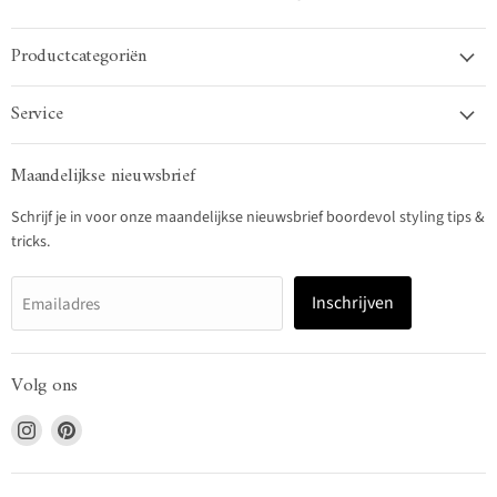
Productcategoriën
Service
Maandelijkse nieuwsbrief
Schrijf je in voor onze maandelijkse nieuwsbrief boordevol styling tips &
tricks.
Inschrijven
Emailadres
Volg ons
Vind
Vind
ons
ons
op
op