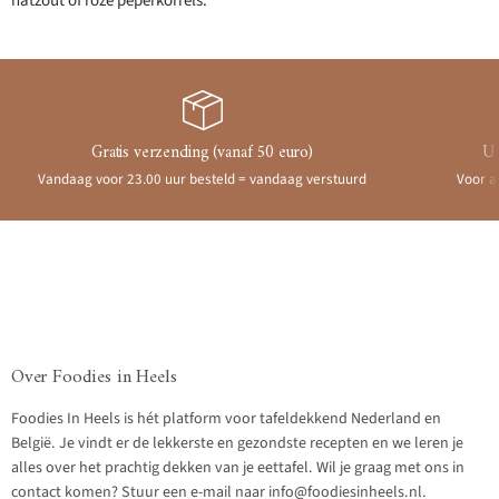
natzout of roze peperkorrels.
Gratis verzending (vanaf 50 euro)
Ui
Vandaag voor 23.00 uur besteld = vandaag verstuurd
Voor a
Over Foodies in Heels
Foodies In Heels is hét platform voor tafeldekkend Nederland en
België. Je vindt er de lekkerste en gezondste recepten en we leren je
alles over het prachtig dekken van je eettafel. Wil je graag met ons in
contact komen? Stuur een e-mail naar info@foodiesinheels.nl.