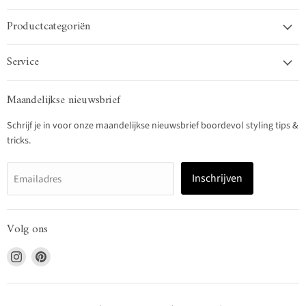
Productcategoriën
Service
Maandelijkse nieuwsbrief
Schrijf je in voor onze maandelijkse nieuwsbrief boordevol styling tips &
tricks.
Inschrijven
Emailadres
Volg ons
Vind
Vind
ons
ons
op
op
Instagram
Pinterest