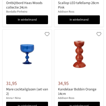
Ontbijtbord Haas Woods
Scallop LED tafellamp 28cm
collectie 24cm
Pink
Bordallo Pinheiro
Addison Ross
In winkelmand
In winkelmand
31,95
34,95
Mare cocktailglazen (set van
Kandelaar Bobbin Orange
2)
14cm
Anna + Nina
Addison Ross