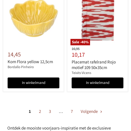
Sale -
40
%
Originele
16,95
14,45
Huidige
10,17
prijs
prijs
Kom Flora yellow 12,5cm
Placemat rafelrand Rojo
Bordallo Pinheiro
motief 109 50x35cm
Teixits Vicens
In winkelmand
In winkelmand
1
2
3
…
7
Volgende
Ontdek de mooiste voorjaars-inspiratie met de exclusieve