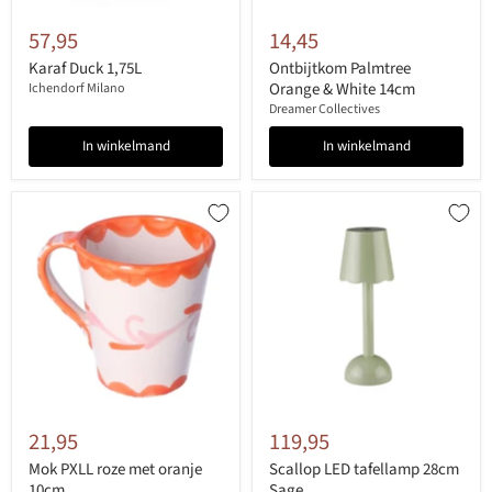
57,95
14,45
Karaf Duck 1,75L
Ontbijtkom Palmtree
Orange & White 14cm
Ichendorf Milano
Dreamer Collectives
In winkelmand
In winkelmand
21,95
119,95
Mok PXLL roze met oranje
Scallop LED tafellamp 28cm
10cm
Sage