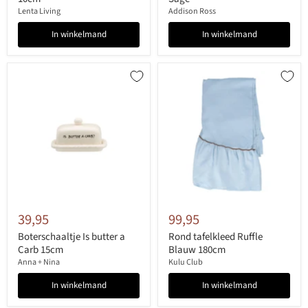
Lenta Living
Addison Ross
In winkelmand
In winkelmand
39,95
99,95
Boterschaaltje Is butter a
Rond tafelkleed Ruffle
Carb 15cm
Blauw 180cm
Anna + Nina
Kulu Club
In winkelmand
In winkelmand