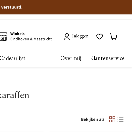
n verstuurd.
Winkels
Inloggen
Eindhoven & Maastricht
Winkelma
bekijken
Cadeaulijst
Over mij
Klantenservice
karaffen
Bekijken als