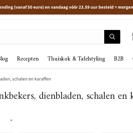
ending (vanaf 50 euro) en vandaag vóór 23.59 uur besteld = morge
Blog
Recepten
Thuiskok & Tafelstyling
B2B
laden, schalen en karaffen
inkbekers, dienbladen, schalen en 