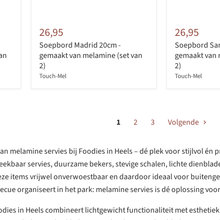
26,95
26,95
Soepbord Madrid 20cm -
Soepbord San
an
gemaakt van melamine (set van
gemaakt van 
2)
2)
Touch-Mel
Touch-Mel
1
2
3
Volgende
an melamine servies bij Foodies in Heels – dé plek voor stijlvol én
reekbaar servies, duurzame bekers, stevige schalen, lichte dienbl
ze items vrijwel onverwoestbaar en daardoor ideaal voor buitengebr
ecue organiseert in het park: melamine servies is dé oplossing voor
dies in Heels combineert lichtgewicht functionaliteit met esthetie