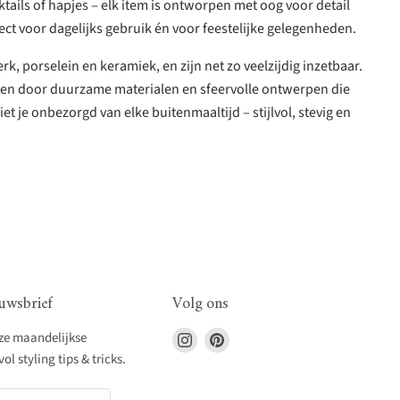
ails of hapjes – elk item is ontworpen met oog voor detail
t voor dagelijks gebruik én voor feestelijke gelegenheden.
 porselein en keramiek, en zijn net zo veelzijdig inzetbaar.
ireren door duurzame materialen en sfeervolle ontwerpen die
et je onbezorgd van elke buitenmaaltijd – stijlvol, stevig en
uwsbrief
Volg ons
Vind
Vind
nze maandelijkse
ons
ons
l styling tips & tricks.
op
op