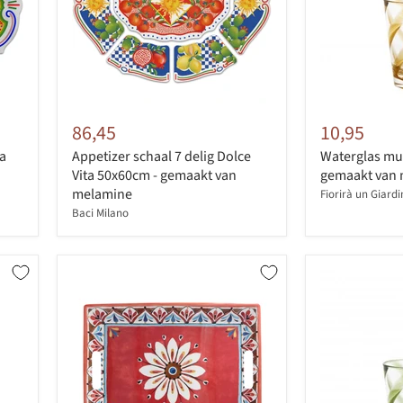
86,45
10,95
ta
Appetizer schaal 7 delig Dolce
Waterglas mus
Vita 50x60cm - gemaakt van
gemaakt van
melamine
Fiorirà un Giard
Baci Milano