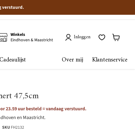
g verstuurd.
Winkels
Inloggen
Eindhoven & Maastricht
Winkelma
bekijken
Cadeaulijst
Over mij
Klantenservice
 hert 47,5cm
r 23.59 uur besteld = vandaag verstuurd.
ndhoven en Maastricht.
SKU
FH2132