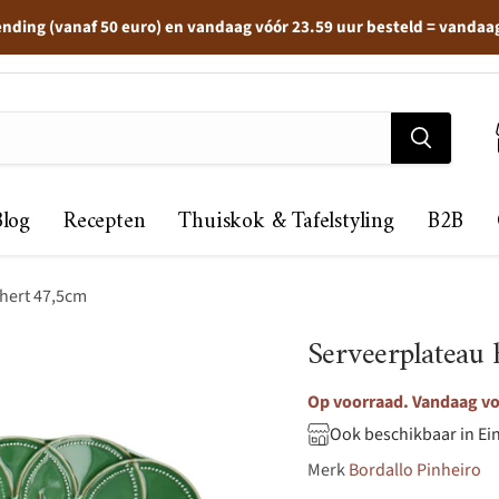
ending (vanaf 50 euro) en vandaag vóór 23.59 uur besteld = vandaa
Blog
Recepten
Thuiskok & Tafelstyling
B2B
hert 47,5cm
Serveerplateau
Op voorraad. Vandaag voo
Ook beschikbaar in Ei
Merk
Bordallo Pinheiro