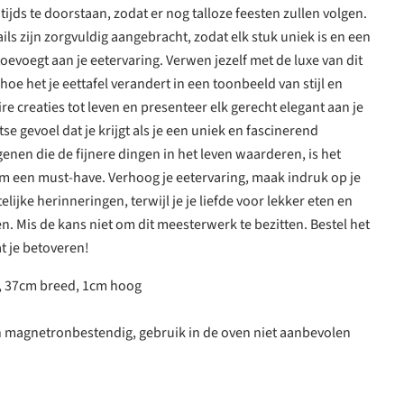
jds te doorstaan, zodat er nog talloze feesten zullen volgen.
ls zijn zorgvuldig aangebracht, zodat elk stuk uniek is en een
toevoegt aan je eetervaring. Verwen jezelf met de luxe van dit
hoe het je eettafel verandert in een toonbeeld van stijl en
aire creaties tot leven en presenteer elk gerecht elegant aan je
tse gevoel dat je krijgt als je een uniek en fascinerend
enen die de fijnere dingen in het leven waarderen, is het
cm een must-have. Verhoog je eetervaring, maak indruk op je
lijke herinneringen, terwijl je je liefde voor lekker eten en
zien. Mis de kans niet om dit meesterwerk te bezitten. Bestel het
t je betoveren!
, 37cm breed, 1cm hoog
n magnetronbestendig, gebruik in de oven niet aanbevolen