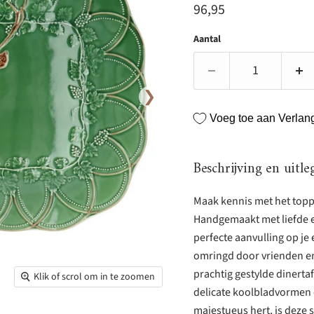
Huidige prijs
96,95
Aantal
❯
Voeg toe aan Verlangl
Beschrijving en uitle
Maak kennis met het toppu
Handgemaakt met liefde en
perfecte aanvulling op je 
omringd door vrienden en 
prachtig gestylde dinerta
Klik of scrol om in te zoomen
delicate koolbladvormen 
majestueus hert, is deze 