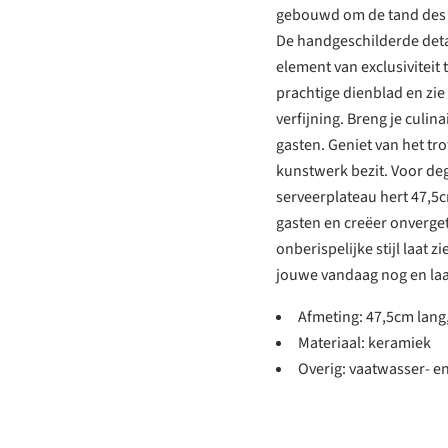
gebouwd om de tand des ti
De handgeschilderde detai
element van exclusiviteit 
prachtige dienblad en zie 
verfijning. Breng je culin
gasten. Geniet van het tro
kunstwerk bezit. Voor deg
serveerplateau hert 47,5
gasten en creëer onvergete
onberispelijke stijl laat 
jouwe vandaag nog en laa
Afmeting: 47,5cm lang
Materiaal: keramiek
Overig: vaatwasser- e