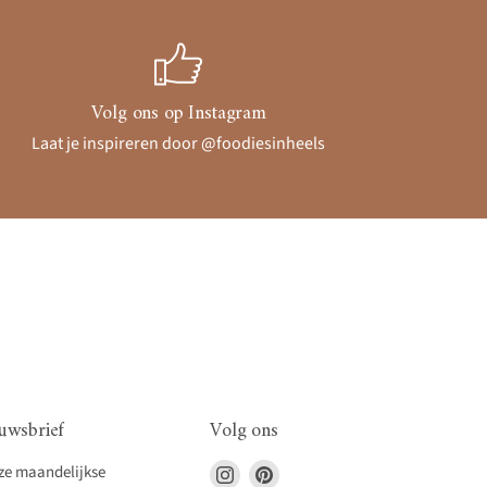
Volg ons op Instagram
Laat je inspireren door @foodiesinheels
uwsbrief
Volg ons
Vind
Vind
nze maandelijkse