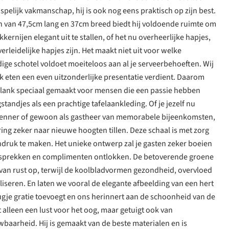
pelijk vakmanschap, hij is ook nog eens praktisch op zijn best.
en van 47,5cm lang en 37cm breed biedt hij voldoende ruimte om
kkernijen elegant uit te stallen, of het nu overheerlijke hapjes,
verleidelijke hapjes zijn. Het maakt niet uit voor welke
dige schotel voldoet moeiteloos aan al je serveerbehoeften. Wij
jk eten een even uitzonderlijke presentatie verdient. Daarom
lank speciaal gemaakt voor mensen die een passie hebben
tandjes als een prachtige tafelaankleding. Of je jezelf nu
enner of gewoon als gastheer van memorabele bijeenkomsten,
ring zeker naar nieuwe hoogten tillen. Deze schaal is met zorg
ndruk te maken. Het unieke ontwerp zal je gasten zeker boeien
esprekken en complimenten ontlokken. De betoverende groene
 van rust op, terwijl de koolbladvormen gezondheid, overvloed
seren. En laten we vooral de elegante afbeelding van een hert
eugje gratie toevoegt en ons herinnert aan de schoonheid van de
t alleen een lust voor het oog, maar getuigt ook van
aarheid. Hij is gemaakt van de beste materialen en is