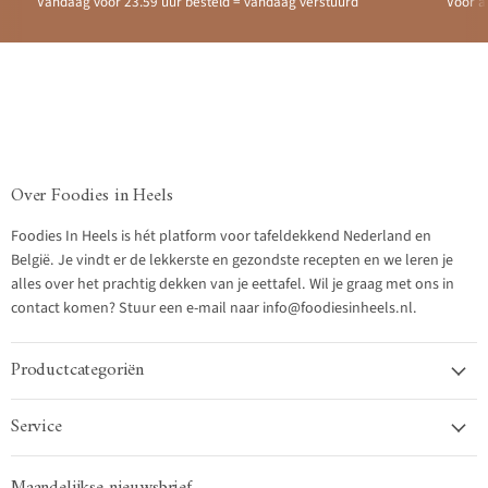
Vandaag voor 23.59 uur besteld = vandaag verstuurd
Voor a
Over Foodies in Heels
Foodies In Heels is hét platform voor tafeldekkend Nederland en
België. Je vindt er de lekkerste en gezondste recepten en we leren je
alles over het prachtig dekken van je eettafel. Wil je graag met ons in
contact komen? Stuur een e-mail naar info@foodiesinheels.nl.
Productcategoriën
Service