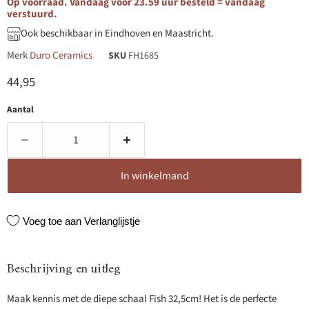
Op voorraad. Vandaag voor 23.59 uur besteld = vandaag
verstuurd.
Ook beschikbaar in Eindhoven en Maastricht.
Merk
Duro Ceramics
SKU
FH1685
Huidige prijs
44,95
Aantal
In winkelmand
Voeg toe aan Verlanglijstje
Beschrijving en uitleg
Maak kennis met de diepe schaal Fish 32,5cm! Het is de perfecte