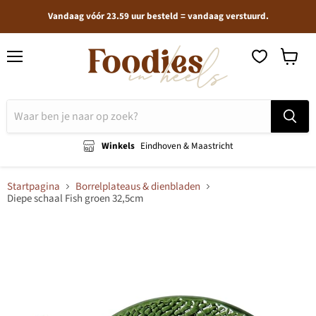
Vandaag vóór 23.59 uur besteld = vandaag verstuurd.
Menu
Winkel
bekijken
Winkels
Eindhoven & Maastricht
Startpagina
Borrelplateaus & dienbladen
Diepe schaal Fish groen 32,5cm