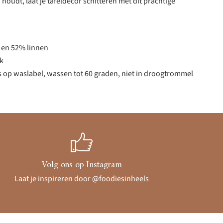
houdt, laat je tafeldecor schitteren met dit prachtige
 en 52% linnen
jk
es op waslabel, wassen tot 60 graden, niet in droogtrommel
Volg ons op Instagram
Laat je inspireren door @foodiesinheels