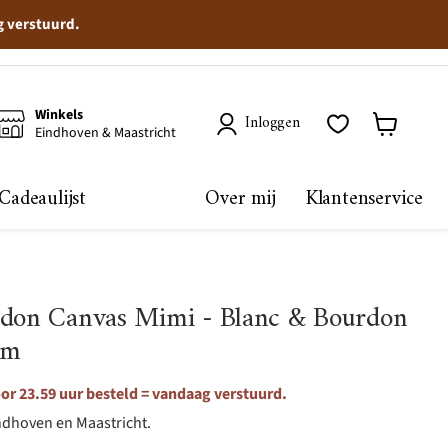
g verstuurd.
Winkels
Inloggen
Eindhoven & Maastricht
Winkelma
bekijken
Cadeaulijst
Over mij
Klantenservice
rdon Canvas Mimi - Blanc & Bourdon
cm
r 23.59 uur besteld = vandaag verstuurd.
ndhoven en Maastricht.