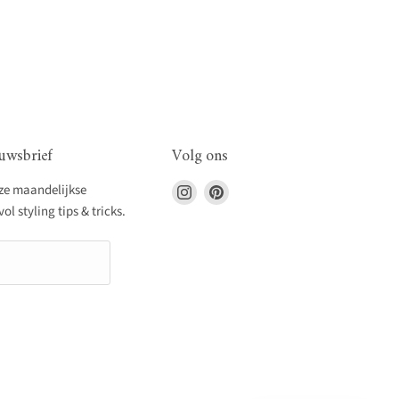
uwsbrief
Volg ons
Vind
Vind
nze maandelijkse
ons
ons
l styling tips & tricks.
op
op
Instagram
Pinterest