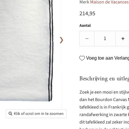
Merk
Maison de Vacances
Huidige prijs
214,95
Aantal
❯
Voeg toe aan Verlangl
Beschrijving en uitle
Zoek je een mooi en stijlv
dan het Bourdon Canvas M
tafelkleed is in Frankrij
Klik of scrol om in te zoomen
randafwerking in zwarte k
dit tafelkleed zal zeker i