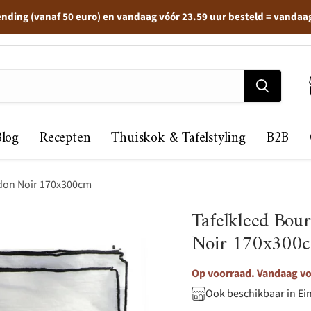
ending (vanaf 50 euro) en vandaag vóór 23.59 uur besteld = vandaa
Blog
Recepten
Thuiskok & Tafelstyling
B2B
rdon Noir 170x300cm
Tafelkleed Bou
Noir 170x300
Op voorraad. Vandaag voo
Ook beschikbaar in Ei