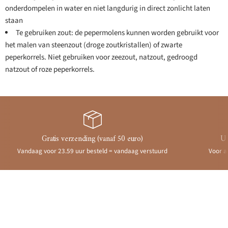
onderdompelen in water en niet langdurig in direct zonlicht laten
staan
Te gebruiken zout: de pepermolens kunnen worden gebruikt voor
het malen van steenzout (droge zoutkristallen) of zwarte
peperkorrels. Niet gebruiken voor zeezout, natzout, gedroogd
natzout of roze peperkorrels.
Gratis verzending (vanaf 50 euro)
Ui
Vandaag voor 23.59 uur besteld = vandaag verstuurd
Voor a