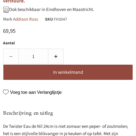
verstuurd.
Ook beschikbaar in Eindhoven en Maastricht.
Merk
Addison Ross
SKU
FH3047
Huidige prijs
69,95
Aantal
In winkelmand
Voeg toe aan Verlanglijstje
Beschrijving en uitleg
De Twister Eau de Nil 24cm is niet zomaar een peper- of zoutmolen;
het is een stijlvolle blikvanger in je keuken of op tafel. Met zijn