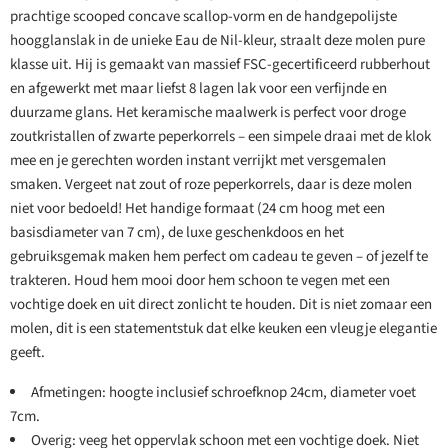
prachtige scooped concave scallop-vorm en de handgepolijste
hoogglanslak in de unieke Eau de Nil-kleur, straalt deze molen pure
klasse uit. Hij is gemaakt van massief FSC-gecertificeerd rubberhout
en afgewerkt met maar liefst 8 lagen lak voor een verfijnde en
duurzame glans. Het keramische maalwerk is perfect voor droge
zoutkristallen of zwarte peperkorrels – een simpele draai met de klok
mee en je gerechten worden instant verrijkt met versgemalen
smaken. Vergeet nat zout of roze peperkorrels, daar is deze molen
niet voor bedoeld! Het handige formaat (24 cm hoog met een
basisdiameter van 7 cm), de luxe geschenkdoos en het
gebruiksgemak maken hem perfect om cadeau te geven – of jezelf te
trakteren. Houd hem mooi door hem schoon te vegen met een
vochtige doek en uit direct zonlicht te houden. Dit is niet zomaar een
molen, dit is een statementstuk dat elke keuken een vleugje elegantie
geeft.
Afmetingen: hoogte inclusief schroefknop 24cm, diameter voet
7cm.
Overig: veeg het oppervlak schoon met een vochtige doek. Niet