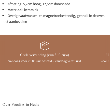
Afmeting: 5,7cm hoog, 12,5cm doorsnede
Materiaal: keramiek
Overig: vaatwasser- en magnetronbestendig, gebruik in de oven
niet aanbevolen
Gratis verzending (vanaf 50 euro)
Ui
Vandaag voor 23.00 uur besteld = vandaag verstuurd
Voor a
Over Foodies in Heels