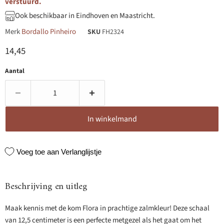
verstuurd.
Ook beschikbaar in Eindhoven en Maastricht.
Merk
Bordallo Pinheiro
SKU
FH2324
Huidige prijs
14,45
Aantal
In winkelmand
Voeg toe aan Verlanglijstje
Beschrijving en uitleg
Maak kennis met de kom Flora in prachtige zalmkleur! Deze schaal
van 12,5 centimeter is een perfecte metgezel als het gaat om het