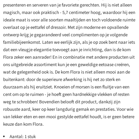
presenteren en serveren van je favoriete gerechten. Hij is niet alleen
magisch, maar ook praktisch - 5,7 centimeter hoog, waardoor hij een
ideale maat is voor alle soorten maaltijden en toch voldoende ruimte
overlaat op je eettafel of dressoir. Met zijn moderne en opvallende
ontwerp krijg je gegarandeerd veel complimenten op je volgende
familiebijeenkomst. Laten we eerlijk zijn, als je op zoek bent naar iets
dat een vleugje elegantie toevoegt aan je inrichting, dan is de kom
Flora zeker een aanrader! En in combinatie met andere producten uit
ons uitgebreide assortiment kun je een geweldige eetoase creëren,
wat de gelegenheid ook is. De kom Flora is niet alleen mooi aan de
buitenkant: door de superieure afwerking is hij net zo sterk en
duurzaam als hij eruitziet. Knoeien of morsen is een fluitje van een
cent om op te ruimen - je hoeft geen hardnekkige vlekken of resten
weg te schrobben! Bovendien belooft dit product, dankzij zijn
robuuste aard, keer op keer langdurig gemak en prestaties. Voor wie
van lekker eten en een mooi gestylde eettafel houdt, is er geen betere
keuze dan kom Flora.
Aantal: 1 stuk