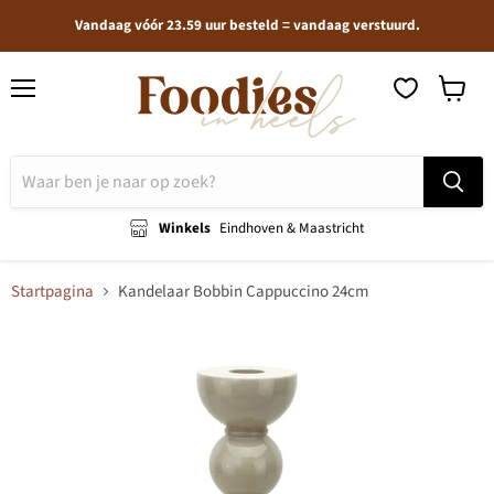
Vandaag vóór 23.59 uur besteld = vandaag verstuurd.
Menu
Winkel
bekijken
Winkels
Eindhoven & Maastricht
Startpagina
Kandelaar Bobbin Cappuccino 24cm