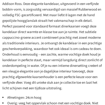
Addison Ross. Deze elegante kandelaar, uitgevoerd in een verfijnde
bobbin-vorm, is zorgvuldig vervaardigd van massief Rubberwood en
volledig FSC-gecertificeerd. Met maar liefst 8 lagen met de hand
gepolijste hoogglanslak straalt het vakmanschap in elk detail.
Perfect passend voor standaard formaat dinerkaarsen voegt deze
kandelaar direct warmte en klasse toe aan je ruimte. Het subtiele
cappuccino-groene accent combineert prachtig met zowel moderne
als traditionele interieurs. Je ontvangt de kandelaar in een prachtige
geschenkverpakking, waardoor het ook ideaal is om cadeau te doen.
Onderhoud is eenvoudig – een zachte, warme vochtige doek houd je
kandelaar in perfecte staat, maar vermijd langdurig direct zonlicht of
onderdompeling in water. Of je nu een intieme dinersetting creëert of
een vleugje elegantie aan je dagelijkse interieur toevoegt, deze
prachtig afgewerkte kaarsenhouder is een perfecte keuze voor een
verfijnde sfeer. Voeg dit unieke stuk aan je collectie toe en laat het
licht schijnen met een tijdloze uitstraling.
Afmetingen: 24cm hoog
Overig: veeg het oppervlak schoon met een vochtige doek. Niet