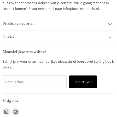
alles over het prachtig dekken van je eettafel. Wil je graag met ons in
contact komen? Stuur een e-mail naar info@foodiesinheels.nl.
Productcategoriën
Service
Maandelijkse nieuwsbrief
Schrijf je in voor onze maandelijkse nieuwsbrief boordevol styling tips &
tricks.
Inschrijven
Emailadres
Volg ons
Vind
Vind
ons
ons