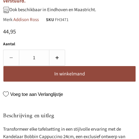
verstuurd.
Ook beschikbaar in Eindhoven en Maastricht.
Merk
Addison Ross
SKU
FH3471
Huidige prijs
44,95
Aantal
In winkelmand
Voeg toe aan Verlanglijstje
Beschrijving en uitleg
Transformeer elke tafelsetting in een stijlvolle ervaring met de
Kandelaar Bobbin Cappuccino 24cm, een exclusief ontwerp van