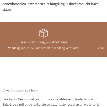
onderdompelen in water en niet langdurig in direct zonlicht laten
staan
Gratis verzending (vanaf 50 euro)
Ui
Vandaag voor 23.59 uur besteld = vandaag verstuurd
Voor a
Over Foodies in Heels
Foodies In Heels is hét platform voor tafeldekkend Nederland en
België. Je vindt er de lekkerste en gezondste recepten en we leren je