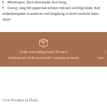
Afmetingen: 20cm doorsnede, 6cm hoog
Overig: veeg het oppervlak schoon met een vochtige doek. Niet
onderdompelen in water en niet langdurig in direct zonlicht laten
staan
Gratis verzending (vanaf 50 euro)
Ui
Vandaag voor 23.00 uur besteld = vandaag verstuurd
Voor a
Over Foodies in Heels