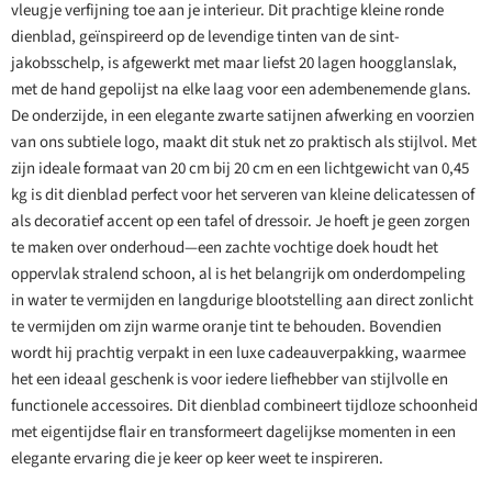
vleugje verfijning toe aan je interieur. Dit prachtige kleine ronde
dienblad, geïnspireerd op de levendige tinten van de sint-
jakobsschelp, is afgewerkt met maar liefst 20 lagen hoogglanslak,
met de hand gepolijst na elke laag voor een adembenemende glans.
De onderzijde, in een elegante zwarte satijnen afwerking en voorzien
van ons subtiele logo, maakt dit stuk net zo praktisch als stijlvol. Met
zijn ideale formaat van 20 cm bij 20 cm en een lichtgewicht van 0,45
kg is dit dienblad perfect voor het serveren van kleine delicatessen of
als decoratief accent op een tafel of dressoir. Je hoeft je geen zorgen
te maken over onderhoud—een zachte vochtige doek houdt het
oppervlak stralend schoon, al is het belangrijk om onderdompeling
in water te vermijden en langdurige blootstelling aan direct zonlicht
te vermijden om zijn warme oranje tint te behouden. Bovendien
wordt hij prachtig verpakt in een luxe cadeauverpakking, waarmee
het een ideaal geschenk is voor iedere liefhebber van stijlvolle en
functionele accessoires. Dit dienblad combineert tijdloze schoonheid
met eigentijdse flair en transformeert dagelijkse momenten in een
elegante ervaring die je keer op keer weet te inspireren.