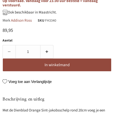
Op voorraad. Vandaag voor 23.00 uur besteld = vandaag
verstuurd.
Ook beschikbaar in Maastricht.
Merk
Addison Ross
SKU
FH3340
Huidige prijs
89,95
Aantal
In winkelmand
Voeg toe aan Verlanglijstje
Beschrijving en uitleg
Met de Dienblad Orange Sint-jakobsschelp rond 20cm voeg je een