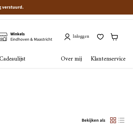
g verstuurd.
Winkels
Inloggen
Eindhoven & Maastricht
Winkelma
bekijken
Cadeaulijst
Over mij
Klantenservice
Bekijken als