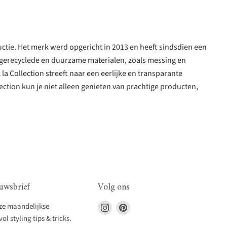
uctie. Het merk werd opgericht in 2013 en heeft sindsdien een
 gerecyclede en duurzame materialen, zoals messing en
 la Collection streeft naar een eerlijke en transparante
tion kun je niet alleen genieten van prachtige producten,
uwsbrief
Volg ons
Vind
Vind
nze maandelijkse
ons
ons
l styling tips & tricks.