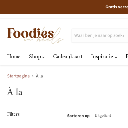
Gratis verz
Home
Shop
Cadeaukaart
Inspiratie
Startpagina
À la
À la
Filters
Sorteren op