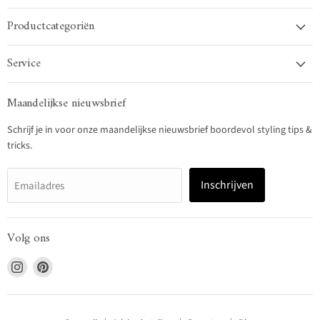
Productcategoriën
Service
Maandelijkse nieuwsbrief
Schrijf je in voor onze maandelijkse nieuwsbrief boordevol styling tips &
tricks.
Inschrijven
Emailadres
Volg ons
Vind
Vind
ons
ons
op
op
Instagram
Pinterest