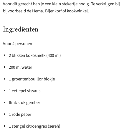
Voor dit gerecht heb je een klein stekertje nodig. Te verkrijgen bij
bijvoorbeeld de Hema, Bijenkorf of kookwinkel.
Ingrediënten
Voor 4 personen
2 blikken kokosmelk (400 ml)
200 ml water
1 groentenbouillonblokje
1 eetlepel vissaus
flink stuk gember
1 rode peper
1 stengel citroengras (sereh)