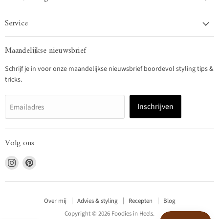
Service
Maandelijkse nieuwsbrief
Schrijf je in voor onze maandelijkse nieuwsbrief boordevol styling tips &
tricks.
Inschrijven
Emailadres
Volg ons
Vind
Vind
ons
ons
op
op
Instagram
Pinterest
Over mij
Advies & styling
Recepten
Blog
Copyright © 2026 Foodies in Heels.