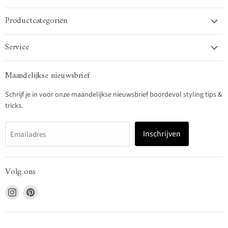
Productcategoriën
Service
Maandelijkse nieuwsbrief
Schrijf je in voor onze maandelijkse nieuwsbrief boordevol styling tips &
tricks.
Inschrijven
Emailadres
Volg ons
Vind
Vind
ons
ons
op
op
Instagram
Pinterest