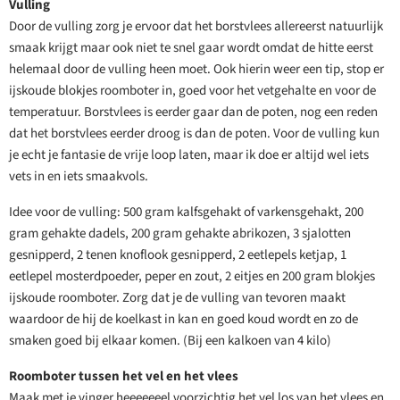
Vulling
Door de vulling zorg je ervoor dat het borstvlees allereerst natuurlijk
smaak krijgt maar ook niet te snel gaar wordt omdat de hitte eerst
helemaal door de vulling heen moet. Ook hierin weer een tip, stop er
ijskoude blokjes roomboter in, goed voor het vetgehalte en voor de
temperatuur. Borstvlees is eerder gaar dan de poten, nog een reden
dat het borstvlees eerder droog is dan de poten. Voor de vulling kun
je echt je fantasie de vrije loop laten, maar ik doe er altijd wel iets
vets in en iets smaakvols.
Idee voor de vulling: 500 gram kalfsgehakt of varkensgehakt, 200
gram gehakte dadels, 200 gram gehakte abrikozen, 3 sjalotten
gesnipperd, 2 tenen knoflook gesnipperd, 2 eetlepels ketjap, 1
eetlepel mosterdpoeder, peper en zout, 2 eitjes en 200 gram blokjes
ijskoude roomboter. Zorg dat je de vulling van tevoren maakt
waardoor de hij de koelkast in kan en goed koud wordt en zo de
smaken goed bij elkaar komen. (Bij een kalkoen van 4 kilo)
Roomboter tussen het vel en het vlees
Maak met je vinger heeeeeeel voorzichtig het vel los van het vlees en