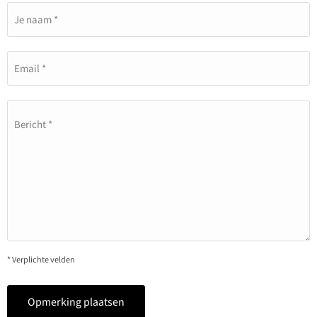
Je naam *
Email *
Bericht *
* Verplichte velden
Opmerking plaatsen