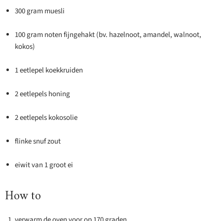
300 gram muesli
100 gram noten fijngehakt (bv. hazelnoot, amandel, walnoot,
kokos)
1 eetlepel koekkruiden
2 eetlepels honing
2 eetlepels kokosolie
flinke snuf zout
eiwit van 1 groot ei
How to
verwarm de oven voor op 170 graden