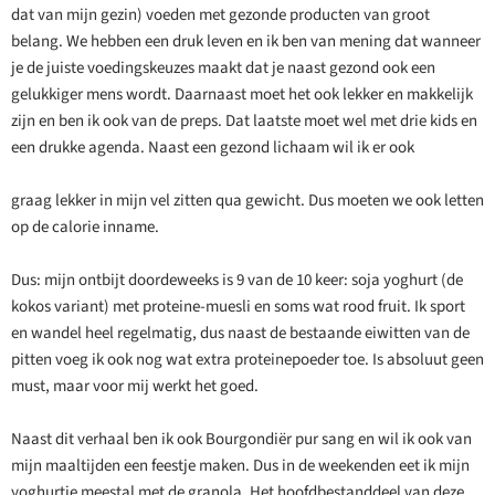
dat van mijn gezin) voeden met gezonde producten van groot
belang. We hebben een druk leven en ik ben van mening dat wanneer
je de juiste voedingskeuzes maakt dat je naast gezond ook een
gelukkiger mens wordt. Daarnaast moet het ook lekker en makkelijk
zijn en ben ik ook van de preps. Dat laatste moet wel met drie kids en
een drukke agenda. Naast een gezond lichaam wil ik er ook
graag lekker in mijn vel zitten qua gewicht. Dus moeten we ook letten
op de calorie inname.
Dus: mijn ontbijt doordeweeks is 9 van de 10 keer: soja yoghurt (de
kokos variant) met proteine-muesli en soms wat rood fruit. Ik sport
en wandel heel regelmatig, dus naast de bestaande eiwitten van de
pitten voeg ik ook nog wat extra proteinepoeder toe. Is absoluut geen
must, maar voor mij werkt het goed.
Naast dit verhaal ben ik ook Bourgondiër pur sang en wil ik ook van
mijn maaltijden een feestje maken. Dus in de weekenden eet ik mijn
yoghurtje meestal met de granola. Het hoofdbestanddeel van deze