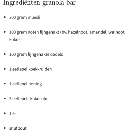
Ingrediënten granola bar
300 gram muesli
100 gram noten fijngehakt (bv. hazelnoot, amandel, walnoot,
kokos)
100 gram fijngehakte dadels
1 eetlepel koekkruiden
1 eetlepel honing
3 eetlepels kokosolie
1 ei
snuf zout