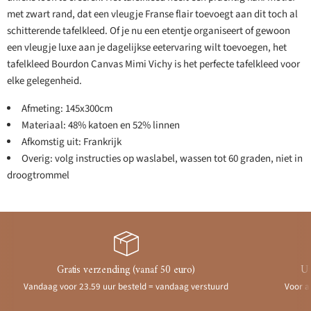
met zwart rand, dat een vleugje Franse flair toevoegt aan dit toch al
schitterende tafelkleed. Of je nu een etentje organiseert of gewoon
een vleugje luxe aan je dagelijkse eetervaring wilt toevoegen, het
tafelkleed Bourdon Canvas Mimi Vichy is het perfecte tafelkleed voor
elke gelegenheid.
Afmeting: 145x300cm
Materiaal: 48% katoen en 52% linnen
Afkomstig uit: Frankrijk
Overig: volg instructies op waslabel, wassen tot 60 graden, niet in
droogtrommel
Gratis verzending (vanaf 50 euro)
Ui
Vandaag voor 23.59 uur besteld = vandaag verstuurd
Voor a