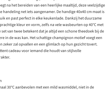
gt na het bereiden van een heerlijke maaltijd, deze veelzijdige
 handeling net iets aangenamer. De handige 40x40 cm maat is
ruik en past perfect in elke keukenlade. Dankzij het duurzame
rachtige kleur en vorm, zelfs na vele wasbeurten op 40°C met
set van twee betekent dat je altijd een schone theedoek bij de
ere in de was kan. Het schattige champignon motief voegt een
en zeker zal opvallen en een glimlach op hun gezicht tovert.
 attent cadeau voor iemand die houdt van stijlvolle
akter.
n
al 30°C aanbevolen met een mild wasmiddel, niet in de