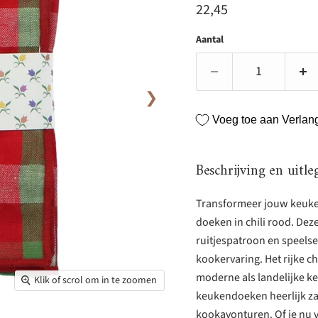
Huidige prijs
22,45
Aantal
❯
Voeg toe aan Verlangl
Beschrijving en uitle
Transformeer jouw keuken
doeken in chili rood. D
ruitjespatroon en speels
kookervaring. Het rijke ch
moderne als landelijke k
Klik of scrol om in te zoomen
keukendoeken heerlijk zac
kookavonturen. Of je nu 