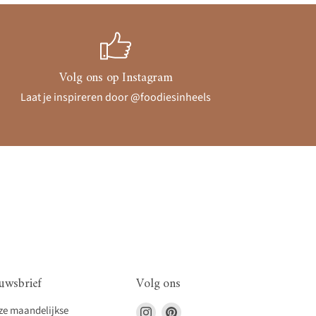
Volg ons op Instagram
Laat je inspireren door @foodiesinheels
uwsbrief
Volg ons
Vind
Vind
nze maandelijkse