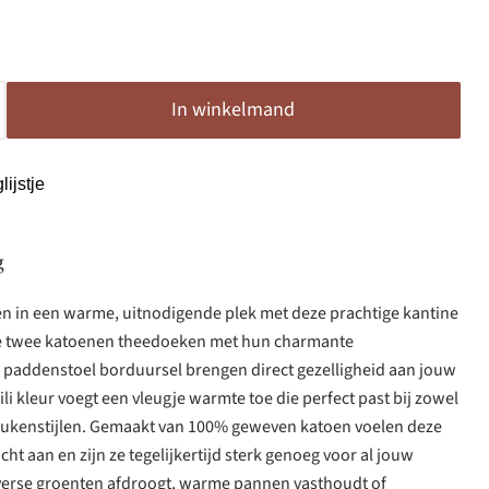
In winkelmand
ijstje
g
 in een warme, uitnodigende plek met deze prachtige kantine
eze twee katoenen theedoeken met hun charmante
e paddenstoel borduursel brengen direct gezelligheid aan jouw
ili kleur voegt een vleugje warmte toe die perfect past bij zowel
eukenstijlen. Gemaakt van 100% geweven katoen voelen deze
ht aan en zijn ze tegelijkertijd sterk genoeg voor al jouw
verse groenten afdroogt, warme pannen vasthoudt of