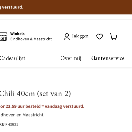
g verstuurd.
Winkels
Inloggen
Eindhoven & Maastricht
Winkelma
bekijken
Cadeaulijst
Over mij
Klantenservice
Chili 40cm (set van 2)
r 23.59 uur besteld = vandaag verstuurd.
ndhoven en Maastricht.
KU
FH3931