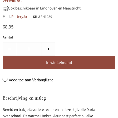
verstuurd.
Ook beschikbaar in Eindhoven en Maastricht.
Merk
PotteryJo
SKU
FH1239
Huidige prijs
68,95
Aantal
In winkelmand
Voeg toe aan Verlanglijstje
Beschrijving en uitleg
Bereid en bak je favoriete recepten in deze stijlvolle Daria
ovenschaal. De warme Umbra kleur past perfect bij elke