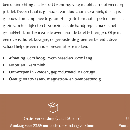
keukeninrichting en de strakke vormgeving maakt een statement op
je tafel. Deze schaal is gemaakt van duurzaam keramiek, dus hij is
gebouwd om lang mee te gaan. Het grote formaat is perfect om een
gezin van heerlijk eten te voorzien en de handgrepen maken het
gemakkelijk om hem van de oven naar de tafel te brengen. Of je nu
een ovenschotel, lasagne, of geroosterde groenten bereidt, deze
schaal helpt je een mooie presentatie te maken.
Afmeting: 6cm hoog, 25cm breed en 35cm lang
Materiaal: keramiek
Ontworpen in Zweden, geproduceerd in Portugal
Overig: vaatwasser-, magnetron- en ovenbestendig
Gratis verzending (vanaf 50 euro)
Ui
Vandaag voor 23.59 uur besteld = vandaag verstuurd
Voor a