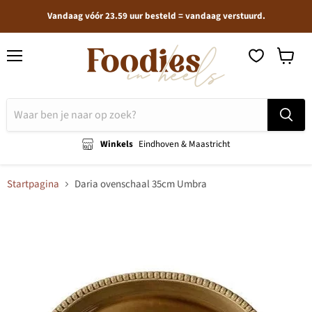
Vandaag vóór 23.59 uur besteld = vandaag verstuurd.
Menu
Winkel
bekijken
Winkels
Eindhoven & Maastricht
Startpagina
Daria ovenschaal 35cm Umbra