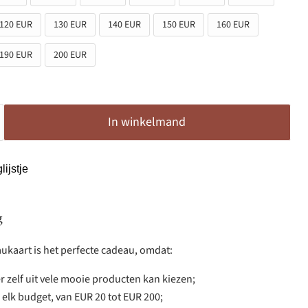
120 EUR
130 EUR
140 EUR
150 EUR
160 EUR
190 EUR
200 EUR
In winkelmand
ijstje
g
ukaart is het perfecte cadeau, omdat:
 zelf uit vele mooie producten kan kiezen;
r elk budget, van EUR 20 tot EUR 200;