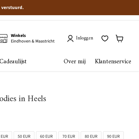
n verstuurd.
Winkels
Inloggen
Eindhoven & Maastricht
Winkelma
bekijken
Cadeaulijst
Over mij
Klantenservice
dies in Heels
 EUR
50 EUR
60 EUR
70 EUR
80 EUR
90 EUR