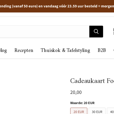
ending (vanaf 50 euro) en vandaag vóór 23.59 uur besteld = morge
Blog
Recepten
Thuiskok & Tafelstyling
B2B
Cadeaukaart Foo
Huidige prijs
20,00
Waarde:
20 EUR
20 EUR
30 EUR
40