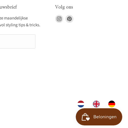
uwsbrief
Volg ons
Vind
Vind
nze maandelijkse
ons
ons
l styling tips & tricks.
op
op
Instagram
Pinterest