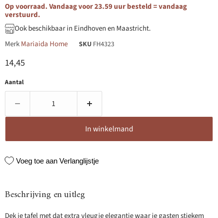
Op voorraad. Vandaag voor 23.59 uur besteld = vandaag
verstuurd.
Ook beschikbaar in Eindhoven en Maastricht.
Merk
Mariaida Home
SKU
FH4323
Huidige prijs
14,45
Aantal
In winkelmand
Voeg toe aan Verlanglijstje
Beschrijving en uitleg
Dek je tafel met dat extra vleugje elegantie waar je gasten stiekem