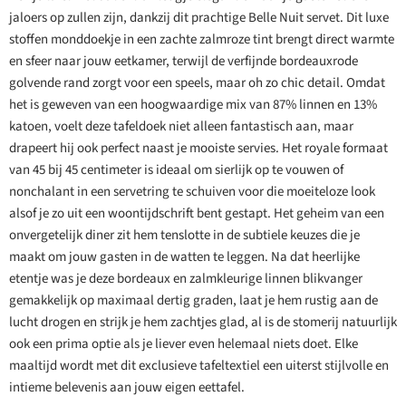
jaloers op zullen zijn, dankzij dit prachtige Belle Nuit servet. Dit luxe
stoffen monddoekje in een zachte zalmroze tint brengt direct warmte
en sfeer naar jouw eetkamer, terwijl de verfijnde bordeauxrode
golvende rand zorgt voor een speels, maar oh zo chic detail. Omdat
het is geweven van een hoogwaardige mix van 87% linnen en 13%
katoen, voelt deze tafeldoek niet alleen fantastisch aan, maar
drapeert hij ook perfect naast je mooiste servies. Het royale formaat
van 45 bij 45 centimeter is ideaal om sierlijk op te vouwen of
nonchalant in een servetring te schuiven voor die moeiteloze look
alsof je zo uit een woontijdschrift bent gestapt. Het geheim van een
onvergetelijk diner zit hem tenslotte in de subtiele keuzes die je
maakt om jouw gasten in de watten te leggen. Na dat heerlijke
etentje was je deze bordeaux en zalmkleurige linnen blikvanger
gemakkelijk op maximaal dertig graden, laat je hem rustig aan de
lucht drogen en strijk je hem zachtjes glad, al is de stomerij natuurlijk
ook een prima optie als je liever even helemaal niets doet. Elke
maaltijd wordt met dit exclusieve tafeltextiel een uiterst stijlvolle en
intieme belevenis aan jouw eigen eettafel.