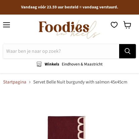
Vandaag vóór 23.59 uur besteld = vandaag verstuurd.
Menu
Winkel
bekijken
Winkels
Eindhoven & Maastricht
Startpagina
Servet Belle Nuit burgundy with salmon 45x45cm