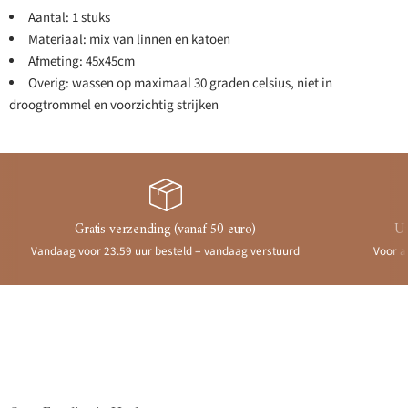
Aantal: 1 stuks
Materiaal: mix van linnen en katoen
Afmeting: 45x45cm
Overig: wassen op maximaal 30 graden celsius, niet in
droogtrommel en voorzichtig strijken
Gratis verzending (vanaf 50 euro)
Ui
Vandaag voor 23.59 uur besteld = vandaag verstuurd
Voor a